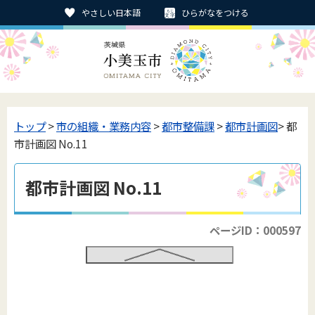
やさしい日本語
ひらがなをつける
トップ
>
市の組織・業務内容
>
都市整備課
>
都市計画図
> 都
市計画図 No.11
都市計画図 No.11
ページID：000597