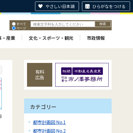
やさしい日本語
ひらがなをつける
すべて
ページ
PDF
ID
事・産業
文化・スポーツ・観光
市政情報
有料
広告
カテゴリー
8
都市計画図 No.1
都市計画図 No.2