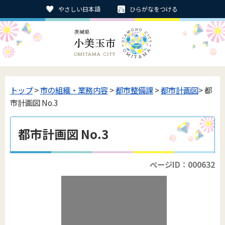
やさしい日本語
ひらがなをつける
トップ
>
市の組織・業務内容
>
都市整備課
>
都市計画図
> 都
市計画図 No.3
都市計画図 No.3
ページID：000632