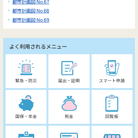
都市計画図 No.67
都市計画図 No.68
都市計画図 No.69
よく利用されるメニュー
緊急・防災
届出・証明
スマート申請
国保・年金
税金
回覧板