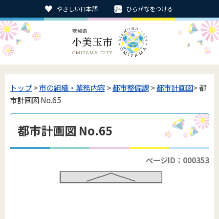
やさしい日本語
ひらがなをつける
トップ
>
市の組織・業務内容
>
都市整備課
>
都市計画図
> 都
市計画図 No.65
都市計画図 No.65
ページID：000353