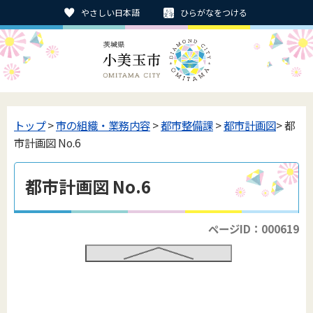
やさしい日本語
ひらがなをつける
トップ
>
市の組織・業務内容
>
都市整備課
>
都市計画図
> 都
市計画図 No.6
都市計画図 No.6
ページID：000619