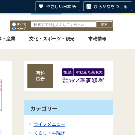
やさしい日本語
ひらがなをつける
すべて
ページ
PDF
ID
事・産業
文化・スポーツ・観光
市政情報
有料
広告
カテゴリー
ライフメニュー
くらし・手続き