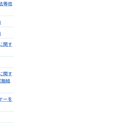
法等改
級
級
に関す
に関す
実施結
ナーを