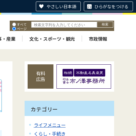
やさしい日本語
ひらがなをつける
すべて
ページ
PDF
ID
事・産業
文化・スポーツ・観光
市政情報
有料
広告
カテゴリー
ライフメニュー
くらし・手続き