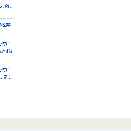
支給に
民税非
受付に
受付は
受付に
しまし