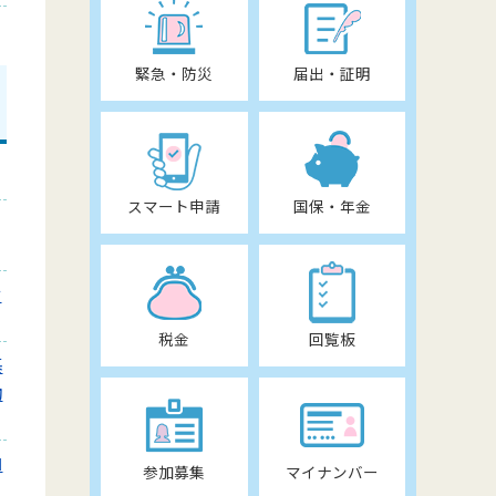
緊急・防災
届出・証明
スマート申請
国保・年金
せ
税金
回覧板
基
助
ロ
参加募集
マイナンバー