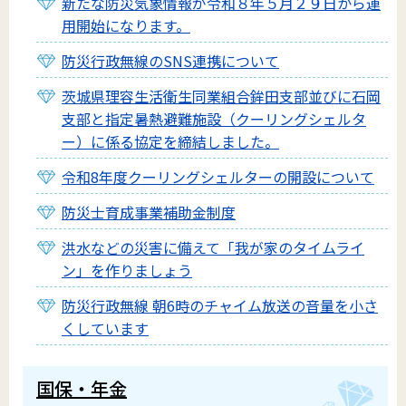
新たな防災気象情報が令和８年５月２９日から運
用開始になります。
防災行政無線のSNS連携について
茨城県理容生活衛生同業組合鉾田支部並びに石岡
支部と指定暑熱避難施設（クーリングシェルタ
ー）に係る協定を締結しました。
令和8年度クーリングシェルターの開設について
防災士育成事業補助金制度
洪水などの災害に備えて「我が家のタイムライ
ン」を作りましょう
防災行政無線 朝6時のチャイム放送の音量を小さ
くしています
国保・年金