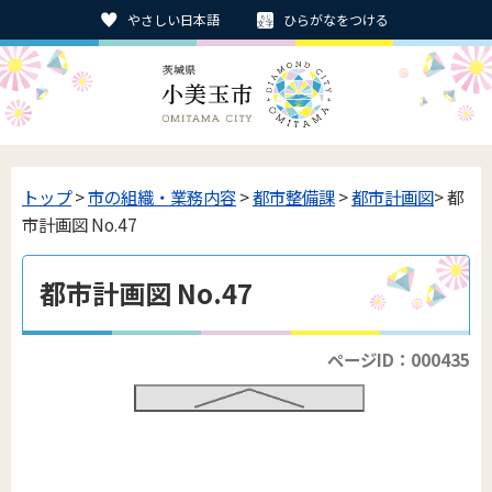
やさしい日本語
ひらがなをつける
トップ
>
市の組織・業務内容
>
都市整備課
>
都市計画図
> 都
市計画図 No.47
都市計画図 No.47
ページID：000435