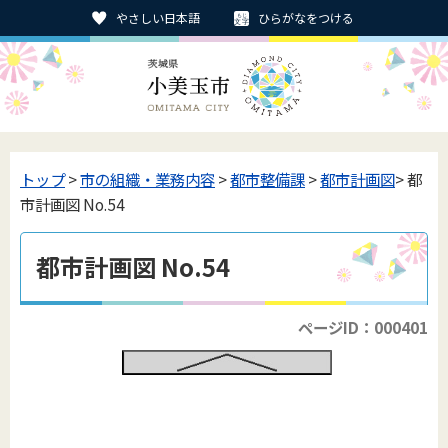
やさしい日本語
ひらがなをつける
トップ
>
市の組織・業務内容
>
都市整備課
>
都市計画図
> 都
市計画図 No.54
都市計画図 No.54
ページID：000401