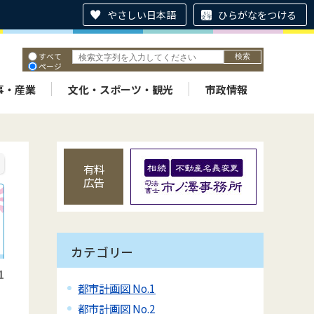
やさしい日本語
ひらがなをつける
すべて
ページ
PDF
ID
事・産業
文化・スポーツ・観光
市政情報
有料
広告
カテゴリー
1
都市計画図 No.1
都市計画図 No.2