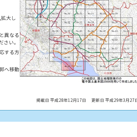
,拡大し
と異なる
ださい。
応する方
郭へ移動
掲載日 平成28年12月17日
更新日 平成29年3月27