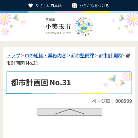
やさしい日本語
ひらがなをつける
トップ
>
市の組織・業務内容
>
都市整備課
>
都市計画図
> 都
市計画図 No.31
都市計画図 No.31
ページID：000509