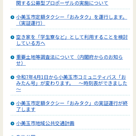
関する公募型プロポーザルの実施について
小美玉市定額タクシー「おみタク」を運行します。
（実証運行）
空き家を「学生寮など」として利用することを検討
している方へ
重要土地等調査法について（内閣府からのお知ら
せ）
令和7年4月1日から小美玉市コミュニティバス「お
みたん号」が変わります。 ～時刻表ができました
～
小美玉市定額タクシー「おみタク」の実証運行が終
了します
小美玉市地域公共交通計画