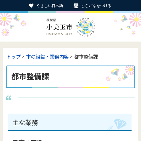
やさしい日本語
ひらがなをつける
トップ
>
市の組織・業務内容
> 都市整備課
都市整備課
主な業務