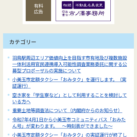
有料
広告
カテゴリー
羽鳥駅周辺エリア価値向上を目指す市有地及び複数施設
一体利活用官民連携導入可能性調査業務委託に関する公
募型プロポーザルの実施について
小美玉市定額タクシー「おみタク」を運行します。（実
証運行）
空き家を「学生寮など」として利用することを検討して
いる方へ
重要土地等調査法について（内閣府からのお知らせ）
令和7年4月1日から小美玉市コミュニティバス「おみた
ん号」が変わります。 ～時刻表ができました～
小美玉市定額タクシー「おみタク」の実証運行が終了し