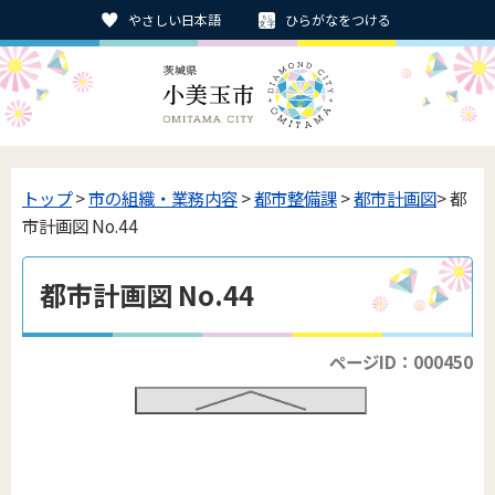
やさしい日本語
ひらがなをつける
トップ
>
市の組織・業務内容
>
都市整備課
>
都市計画図
> 都
市計画図 No.44
都市計画図 No.44
ページID：000450