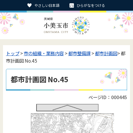
やさしい日本語
ひらがなをつける
トップ
>
市の組織・業務内容
>
都市整備課
>
都市計画図
> 都
市計画図 No.45
都市計画図 No.45
ページID：000445