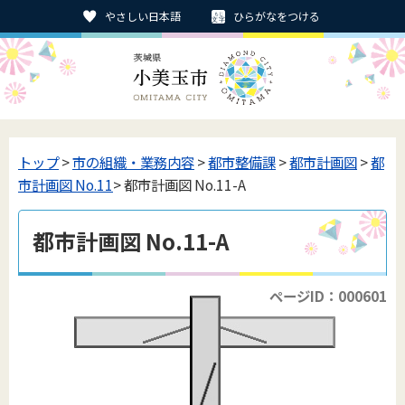
やさしい日本語
ひらがなをつける
トップ
>
市の組織・業務内容
>
都市整備課
>
都市計画図
>
都
市計画図 No.11
> 都市計画図 No.11-A
都市計画図 No.11-A
ページID：000601