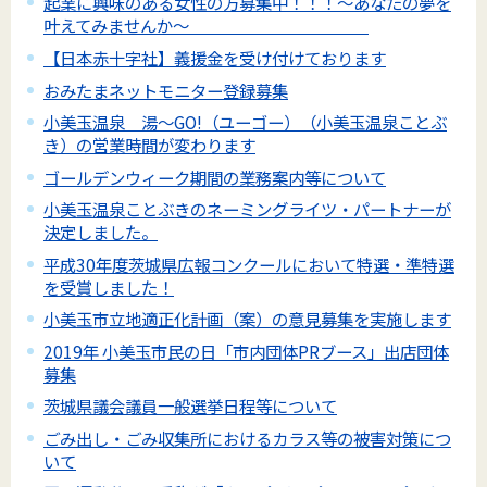
起業に興味のある女性の方募集中！！！～あなたの夢を
叶えてみませんか～
【日本赤十字社】義援金を受け付けております
おみたまネットモニター登録募集
小美玉温泉 湯～GO!（ユーゴー）（小美玉温泉ことぶ
き）の営業時間が変わります
ゴールデンウィーク期間の業務案内等について
小美玉温泉ことぶきのネーミングライツ・パートナーが
決定しました。
平成30年度茨城県広報コンクールにおいて特選・準特選
を受賞しました！
小美玉市立地適正化計画（案）の意見募集を実施します
2019年 小美玉市民の日「市内団体PRブース」出店団体
募集
茨城県議会議員一般選挙日程等について
ごみ出し・ごみ収集所におけるカラス等の被害対策につ
いて