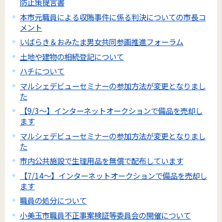
防止策提言書
本市元職員による収賄事件に係る判決についての市長コ
メント
いばらき＆おみたま男女共同参画推進フォーラム
土地や建物の相続登記について
ハチについて
マルシェデビューセミナーの参加方法が変更となりまし
た
【9/3～】インターネットオークションで備品を売却し
ます
マルシェデビューセミナーの参加方法が変更となりまし
た
市内公共施設で生理用品を無償で配布しています
【7/14～】インターネットオークションで備品を売却し
ます
職員の処分について
小美玉市職員不正事案検証等委員会の開催について