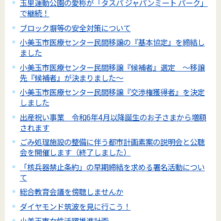
玉里運動公園の愛称が「タスパ ジャパンミート パーク」
で継続！
ブロック塀等の安全対策について
小美玉市医療センター民間移譲の『基本協定』を締結し
ました
小美玉市医療センター民間移譲『候補者』選定 ～移譲
先『候補者』が決まりました～
小美玉市医療センター民間移譲『交渉権獲得者』を決定
しました
出産祝い事業 令和6年4月以降誕生のお子さまから増額
されます
ごみ処理施設の整備に伴う都市計画素案の説明会と公聴
会を開催します（終了しました）
「核兵器禁止条約」の早期締結を求める署名活動につい
て
総合教育会議を傍聴しませんか
ダイヤモンド筑波を見に行こう！
小美玉市女性活躍推進計画