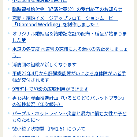
臨時福祉給付金（経済対策分）の受付終了のお知らせ
恋愛・結婚イメージアッププロモーションムービー
「Diamond Wedding」を制作しました！
オリジナル婚姻届＆結婚記念証の配布・贈呈が始まりま
した♥
水道の冬支度 水道管の凍結による漏水の防止をしましょ
う。
消防団の組織が新しくなります
平成22年4月から肝臓機能障がいによる身体障がい者手
帳が交付されます
9市町村で施設の広域利用ができます
男女共同参画推進計画『いろとりどりパレットプラン』
の進捗状況（年次報告）
パープル・ホットライン～災害と暴力に悩む女性と子ど
ものために～
微小粒子状物質（PM2.5）について