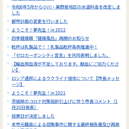
令和6年5月から小川・美野里地区の水道料金を改定しま
した
都市計画の変更を行いました
ようこそ！夢先生！in 2022
四季健康館「健康風呂」再開のお知らせ
乾杯は乳製品で！！乳製品乾杯条例推進中！
「ゼロカーボンシティ宣言」を共同表明しました。
【輸血用血液が不足しております。献血にご協力くださ
い】
ロシア連邦によるウクライナ侵攻について【市長メッセ
ージ】
ようこそ！夢先生！in 2021
茨城県のコロナ対策指針引上げに伴う市長コメント（1
月20日発表）
投票日が決定しました
本市元職員による収賄事件に関する最終報告書及び再発