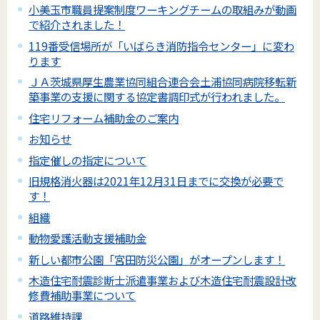
小美玉市職員提案制度ワーキングチームの取組みが動画
で紹介されました！
119番受信場所が「いばらき消防指令センター」に変わ
ります
ＪＡ茨城県厚生農業協同組合連合会土浦協同病院移転新
築事業の支援に関する協定書調印式が行われました。
住宅リフォーム補助金のご案内
お知らせ
指定催しの指定について
旧規格消火器は2021年12月31日までに交換が必要で
す！
組織
動物愛護活動支援補助金
新しい都市公園「宮田防災公園」がオープンします！
木造住宅耐震診断士派遣事業および木造住宅耐震設計改
修費補助事業について
道路維持課