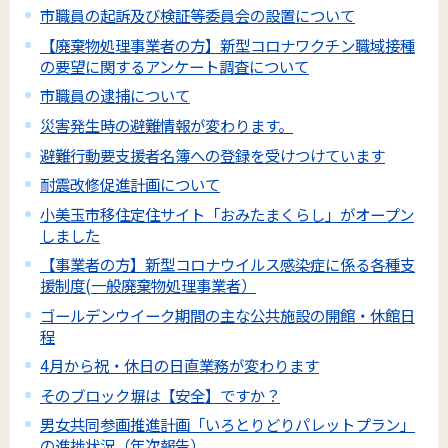
市職員の起訴及び検証等委員会の設置について
【廃棄物処理事業者の方】新型コロナワクチン職域接種
の要望に関するアンケート調査について
市職員の逮捕について
災害発生時の避難情報が変わります。
避難行動要支援者名簿への登録を受けつけています
耐震改修促進計画について
小美玉市移住定住サイト「おみたまくらし」がオープン
しました
【事業者の方】新型コロナウイルス感染症に係る各種支
援制度(一般廃棄物処理事業者）
ゴールデンウイーク期間の主な公共施設の開館・休館日
程
4月から祝・休日の日直業務が変わります
そのブロック塀は【安全】ですか？
男女共同参画推進計画「いろとりどりパレットプラン」
の進捗状況（年次報告）