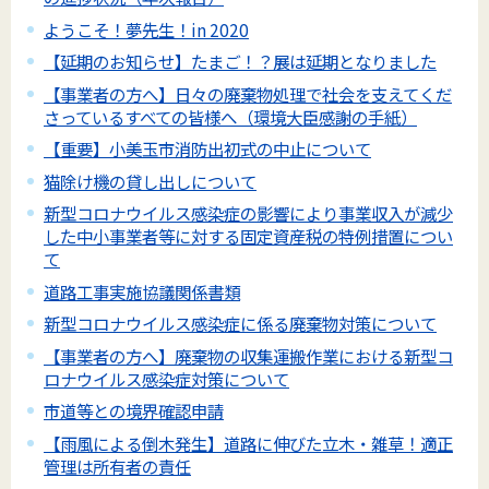
ようこそ！夢先生！in 2020
【延期のお知らせ】たまご！？展は延期となりました
【事業者の方へ】日々の廃棄物処理で社会を支えてくだ
さっているすべての皆様へ（環境大臣感謝の手紙）
【重要】小美玉市消防出初式の中止について
猫除け機の貸し出しについて
新型コロナウイルス感染症の影響により事業収入が減少
した中小事業者等に対する固定資産税の特例措置につい
て
道路工事実施協議関係書類
新型コロナウイルス感染症に係る廃棄物対策について
【事業者の方へ】廃棄物の収集運搬作業における新型コ
ロナウイルス感染症対策について
市道等との境界確認申請
【雨風による倒木発生】道路に伸びた立木・雑草！適正
管理は所有者の責任