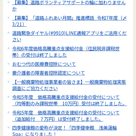
【募集】道路ボランティアサポートの輪に加わりません
か
【募集】「道路ふれあい月間」推進標語_令和7年度（〆
3/21）
道路緊急ダイヤル(#9910)LINE通報アプリをご活用くだ
さい
令和6年度価格高騰重点支援給付金（住民税非課税世
帯）の受付は終了しました
おむつ代の医療費控除について
要介護者の障害者控除認定について
【一般廃棄物処理事業者の皆さま】一般廃棄物処理実態
調査にご協力ください
令和5年度 価格高騰重点支援給付金の受付について
（均等割のみ課税世帯 10万円）受付は終了しました。
令和5年度 価格高騰重点支援給付金の受付について
（追加給付 ７万円）は受付終了しました。
四季健康館の愛称が決定！「四季健幸館 浅美運輸
Spa」になりました！