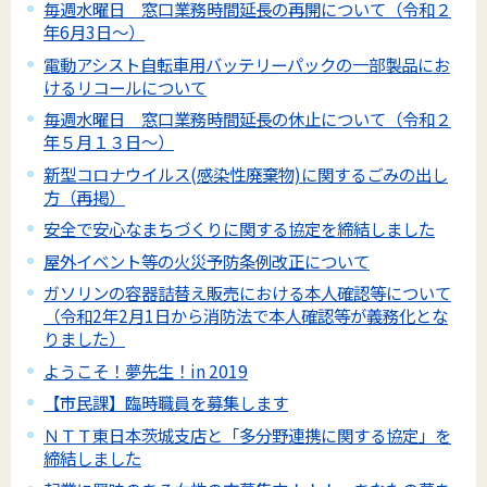
毎週水曜日 窓口業務時間延長の再開について（令和２
年6月3日～）
電動アシスト自転車用バッテリーパックの一部製品にお
けるリコールについて
毎週水曜日 窓口業務時間延長の休止について（令和２
年５月１３日～）
新型コロナウイルス(感染性廃棄物)に関するごみの出し
方（再掲）
安全で安心なまちづくりに関する協定を締結しました
屋外イベント等の火災予防条例改正について
ガソリンの容器詰替え販売における本人確認等について
（令和2年2月1日から消防法で本人確認等が義務化とな
りました）
ようこそ！夢先生！in 2019
【市民課】臨時職員を募集します
ＮＴＴ東日本茨城支店と「多分野連携に関する協定」を
締結しました