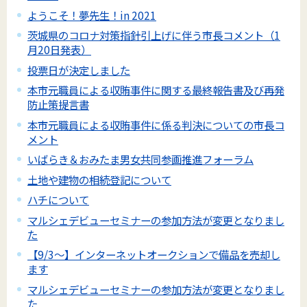
ようこそ！夢先生！in 2021
茨城県のコロナ対策指針引上げに伴う市長コメント（1
月20日発表）
投票日が決定しました
本市元職員による収賄事件に関する最終報告書及び再発
防止策提言書
本市元職員による収賄事件に係る判決についての市長コ
メント
いばらき＆おみたま男女共同参画推進フォーラム
土地や建物の相続登記について
ハチについて
マルシェデビューセミナーの参加方法が変更となりまし
た
【9/3～】インターネットオークションで備品を売却し
ます
マルシェデビューセミナーの参加方法が変更となりまし
た