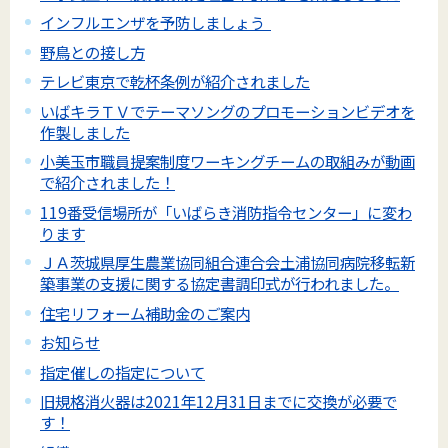
インフルエンザを予防しましょう
野鳥との接し方
テレビ東京で乾杯条例が紹介されました
いばキラＴＶでテーマソングのプロモーションビデオを
作製しました
小美玉市職員提案制度ワーキングチームの取組みが動画
で紹介されました！
119番受信場所が「いばらき消防指令センター」に変わ
ります
ＪＡ茨城県厚生農業協同組合連合会土浦協同病院移転新
築事業の支援に関する協定書調印式が行われました。
住宅リフォーム補助金のご案内
お知らせ
指定催しの指定について
旧規格消火器は2021年12月31日までに交換が必要で
す！