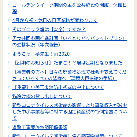
ゴールデンウイーク期間の主な公共施設の開館・休館日
程
4月から祝・休日の日直業務が変わります
そのブロック塀は【安全】ですか？
男女共同参画推進計画「いろとりどりパレットプラン」
の進捗状況（年次報告）
ようこそ！夢先生！in 2020
【延期のお知らせ】たまご！？展は延期となりました
【事業者の方へ】日々の廃棄物処理で社会を支えてくだ
さっているすべての皆様へ（環境大臣感謝の手紙）
【重要】小美玉市消防出初式の中止について
猫除け機の貸し出しについて
新型コロナウイルス感染症の影響により事業収入が減少
した中小事業者等に対する固定資産税の特例措置につい
て
道路工事実施協議関係書類
新型コロナウイルス感染症に係る廃棄物対策について