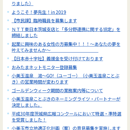
りました）
ようこそ！夢先生！in 2019
【市民課】臨時職員を募集します
ＮＴＴ東日本茨城支店と「多分野連携に関する協定」を
締結しました
起業に興味のある女性の方募集中！！！～あなたの夢を
叶えてみませんか～
【日本赤十字社】義援金を受け付けております
おみたまネットモニター登録募集
小美玉温泉 湯～GO!（ユーゴー）（小美玉温泉ことぶ
き）の営業時間が変わります
ゴールデンウィーク期間の業務案内等について
小美玉温泉ことぶきのネーミングライツ・パートナーが
決定しました。
平成30年度茨城県広報コンクールにおいて特選・準特選
を受賞しました！
小美玉市立地適正化計画（案）の意見募集を実施します