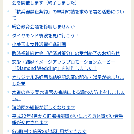
会を開催します（終了しました）
「核兵器禁止条約」の早期締結を求める署名活動につい
て
総合教育会議を傍聴しませんか
ダイヤモンド筑波を見に行こう！
小美玉市女性活躍推進計画
臨時福祉給付金（経済対策分）の受付終了のお知らせ
恋愛・結婚イメージアッププロモーションムービー
「Diamond Wedding」を制作しました！
オリジナル婚姻届＆結婚記念証の配布・贈呈が始まりま
した♥
水道の冬支度 水道管の凍結による漏水の防止をしましょ
う。
消防団の組織が新しくなります
平成22年4月から肝臓機能障がいによる身体障がい者手
帳が交付されます
9市町村で施設の広域利用ができます