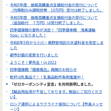
令和5年度 価格高騰重点支援給付金の受付について
（均等割のみ課税世帯 10万円）受付は終了しました。
令和5年度 価格高騰重点支援給付金の受付について
（追加給付 ７万円）は受付終了しました。
四季健康館の愛称が決定！「四季健幸館 浅美運輸
Spa」になりました！
令和6年5月から小川・美野里地区の水道料金を改定しま
した
都市計画の変更を行いました
ようこそ！夢先生！in 2022
四季健康館「健康風呂」再開のお知らせ
乾杯は乳製品で！！乳製品乾杯条例推進中！
「ゼロカーボンシティ宣言」を共同表明しました。
【輸血用血液が不足しております。献血にご協力くださ
い】
ロシア連邦によるウクライナ侵攻について【市長メッセ
ージ】