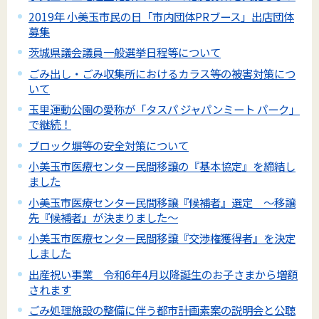
2019年 小美玉市民の日「市内団体PRブース」出店団体
募集
茨城県議会議員一般選挙日程等について
ごみ出し・ごみ収集所におけるカラス等の被害対策につ
いて
玉里運動公園の愛称が「タスパ ジャパンミート パーク」
で継続！
ブロック塀等の安全対策について
小美玉市医療センター民間移譲の『基本協定』を締結し
ました
小美玉市医療センター民間移譲『候補者』選定 ～移譲
先『候補者』が決まりました～
小美玉市医療センター民間移譲『交渉権獲得者』を決定
しました
出産祝い事業 令和6年4月以降誕生のお子さまから増額
されます
ごみ処理施設の整備に伴う都市計画素案の説明会と公聴