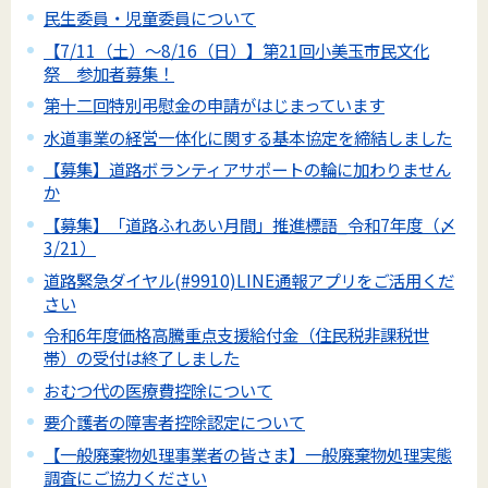
民生委員・児童委員について
【7/11（土）～8/16（日）】第21回小美玉市民文化
祭 参加者募集！
第十二回特別弔慰金の申請がはじまっています
水道事業の経営一体化に関する基本協定を締結しました
【募集】道路ボランティアサポートの輪に加わりません
か
【募集】「道路ふれあい月間」推進標語_令和7年度（〆
3/21）
道路緊急ダイヤル(#9910)LINE通報アプリをご活用くだ
さい
令和6年度価格高騰重点支援給付金（住民税非課税世
帯）の受付は終了しました
おむつ代の医療費控除について
要介護者の障害者控除認定について
【一般廃棄物処理事業者の皆さま】一般廃棄物処理実態
調査にご協力ください