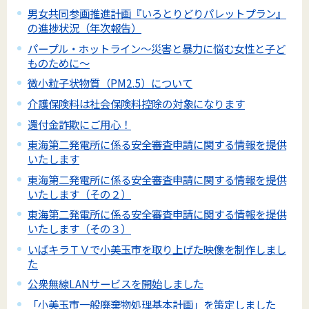
男女共同参画推進計画『いろとりどりパレットプラン』
の進捗状況（年次報告）
パープル・ホットライン～災害と暴力に悩む女性と子ど
ものために～
微小粒子状物質（PM2.5）について
介護保険料は社会保険料控除の対象になります
還付金詐欺にご用心！
東海第二発電所に係る安全審査申請に関する情報を提供
いたします
東海第二発電所に係る安全審査申請に関する情報を提供
いたします（その２）
東海第二発電所に係る安全審査申請に関する情報を提供
いたします（その３）
いばキラＴＶで小美玉市を取り上げた映像を制作しまし
た
公衆無線LANサービスを開始しました
「小美玉市一般廃棄物処理基本計画」を策定しました