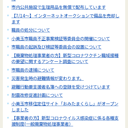
市内公共施設で生理用品を無償で配布しています
【7/14～】インターネットオークションで備品を売却し
ます
職員の処分について
小美玉市職員不正事案検証等委員会の開催について
市職員の起訴及び検証等委員会の設置について
【廃棄物処理事業者の方】新型コロナワクチン職域接種
の要望に関するアンケート調査について
市職員の逮捕について
災害発生時の避難情報が変わります。
避難行動要支援者名簿への登録を受けつけています
耐震改修促進計画について
小美玉市移住定住サイト「おみたまくらし」がオープン
しました
【事業者の方】新型コロナウイルス感染症に係る各種支
援制度(一般廃棄物処理事業者）