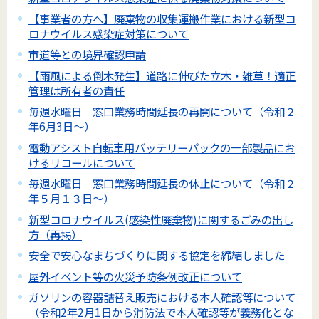
【事業者の方へ】廃棄物の収集運搬作業における新型コ
ロナウイルス感染症対策について
市道等との境界確認申請
【雨風による倒木発生】道路に伸びた立木・雑草！適正
管理は所有者の責任
毎週水曜日 窓口業務時間延長の再開について（令和２
年6月3日～）
電動アシスト自転車用バッテリーパックの一部製品にお
けるリコールについて
毎週水曜日 窓口業務時間延長の休止について（令和２
年５月１３日～）
新型コロナウイルス(感染性廃棄物)に関するごみの出し
方（再掲）
安全で安心なまちづくりに関する協定を締結しました
屋外イベント等の火災予防条例改正について
ガソリンの容器詰替え販売における本人確認等について
（令和2年2月1日から消防法で本人確認等が義務化とな