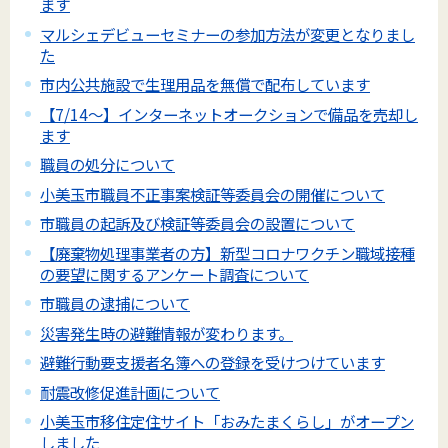
ます
マルシェデビューセミナーの参加方法が変更となりまし
た
市内公共施設で生理用品を無償で配布しています
【7/14～】インターネットオークションで備品を売却し
ます
職員の処分について
小美玉市職員不正事案検証等委員会の開催について
市職員の起訴及び検証等委員会の設置について
【廃棄物処理事業者の方】新型コロナワクチン職域接種
の要望に関するアンケート調査について
市職員の逮捕について
災害発生時の避難情報が変わります。
避難行動要支援者名簿への登録を受けつけています
耐震改修促進計画について
小美玉市移住定住サイト「おみたまくらし」がオープン
しました