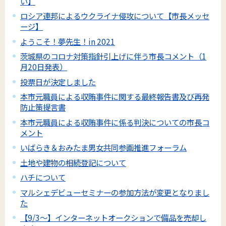
い】
ロシア連邦によるウクライナ侵攻について【市長メッセ
ージ】
ようこそ！夢先生！in 2021
茨城県のコロナ対策指針引上げに伴う市長コメント（1
月20日発表）
投票日が決定しました
本市元職員による収賄事件に関する最終報告書及び再発
防止策提言書
本市元職員による収賄事件に係る判決についての市長コ
メント
いばらき＆おみたま男女共同参画推進フォーラム
土地や建物の相続登記について
ハチについて
マルシェデビューセミナーの参加方法が変更となりまし
た
【9/3～】インターネットオークションで備品を売却し