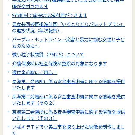
帳が交付されます
9市町村で施設の広域利用ができます
男女共同参画推進計画『いろとりどりパレットプラン』
の進捗状況（年次報告）
パープル・ホットライン～災害と暴力に悩む女性と子ど
ものために～
微小粒子状物質（PM2.5）について
介護保険料は社会保険料控除の対象になります
還付金詐欺にご用心！
東海第二発電所に係る安全審査申請に関する情報を提供
いたします
東海第二発電所に係る安全審査申請に関する情報を提供
いたします（その２）
東海第二発電所に係る安全審査申請に関する情報を提供
いたします（その３）
いばキラＴＶで小美玉市を取り上げた映像を制作しまし
た