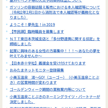
ガソリンの容器詰替え販売における本人確認等について
（令和2年2月1日から消防法で本人確認等が義務化とな
りました）
ようこそ！夢先生！in 2019
【市民課】臨時職員を募集します
ＮＴＴ東日本茨城支店と「多分野連携に関する協定」を
締結しました
起業に興味のある女性の方募集中！！！～あなたの夢を
叶えてみませんか～
【日本赤十字社】義援金を受け付けております
おみたまネットモニター登録募集
小美玉温泉 湯～GO!（ユーゴー）（小美玉温泉ことぶ
き）の営業時間が変わります
ゴールデンウィーク期間の業務案内等について
小美玉温泉ことぶきのネーミングライツ・パートナーが
決定しました。