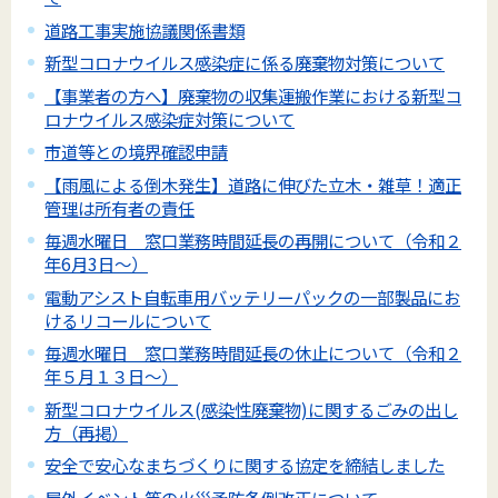
道路工事実施協議関係書類
新型コロナウイルス感染症に係る廃棄物対策について
【事業者の方へ】廃棄物の収集運搬作業における新型コ
ロナウイルス感染症対策について
市道等との境界確認申請
【雨風による倒木発生】道路に伸びた立木・雑草！適正
管理は所有者の責任
毎週水曜日 窓口業務時間延長の再開について（令和２
年6月3日～）
電動アシスト自転車用バッテリーパックの一部製品にお
けるリコールについて
毎週水曜日 窓口業務時間延長の休止について（令和２
年５月１３日～）
新型コロナウイルス(感染性廃棄物)に関するごみの出し
方（再掲）
安全で安心なまちづくりに関する協定を締結しました
屋外イベント等の火災予防条例改正について