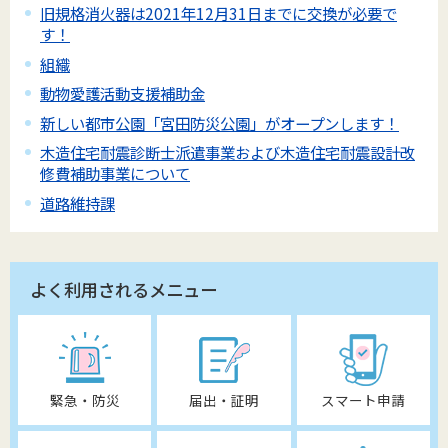
旧規格消火器は2021年12月31日までに交換が必要で
す！
組織
動物愛護活動支援補助金
新しい都市公園「宮田防災公園」がオープンします！
木造住宅耐震診断士派遣事業および木造住宅耐震設計改
修費補助事業について
道路維持課
よく利用されるメニュー
緊急・防災
届出・証明
スマート申請