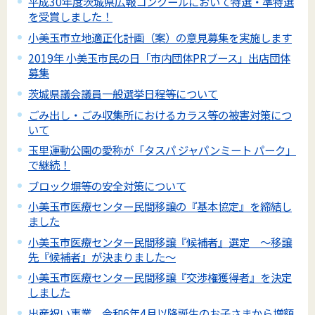
平成30年度茨城県広報コンクールにおいて特選・準特選
を受賞しました！
小美玉市立地適正化計画（案）の意見募集を実施します
2019年 小美玉市民の日「市内団体PRブース」出店団体
募集
茨城県議会議員一般選挙日程等について
ごみ出し・ごみ収集所におけるカラス等の被害対策につ
いて
玉里運動公園の愛称が「タスパ ジャパンミート パーク」
で継続！
ブロック塀等の安全対策について
小美玉市医療センター民間移譲の『基本協定』を締結し
ました
小美玉市医療センター民間移譲『候補者』選定 ～移譲
先『候補者』が決まりました～
小美玉市医療センター民間移譲『交渉権獲得者』を決定
しました
出産祝い事業 令和6年4月以降誕生のお子さまから増額