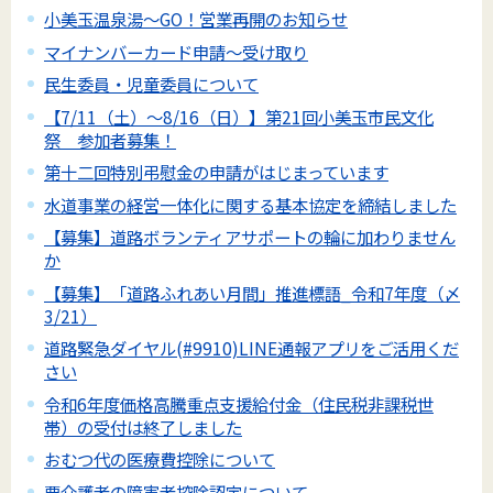
小美玉温泉湯～GO！営業再開のお知らせ
マイナンバーカード申請～受け取り
民生委員・児童委員について
【7/11（土）～8/16（日）】第21回小美玉市民文化
祭 参加者募集！
第十二回特別弔慰金の申請がはじまっています
水道事業の経営一体化に関する基本協定を締結しました
【募集】道路ボランティアサポートの輪に加わりません
か
【募集】「道路ふれあい月間」推進標語_令和7年度（〆
3/21）
道路緊急ダイヤル(#9910)LINE通報アプリをご活用くだ
さい
令和6年度価格高騰重点支援給付金（住民税非課税世
帯）の受付は終了しました
おむつ代の医療費控除について
要介護者の障害者控除認定について