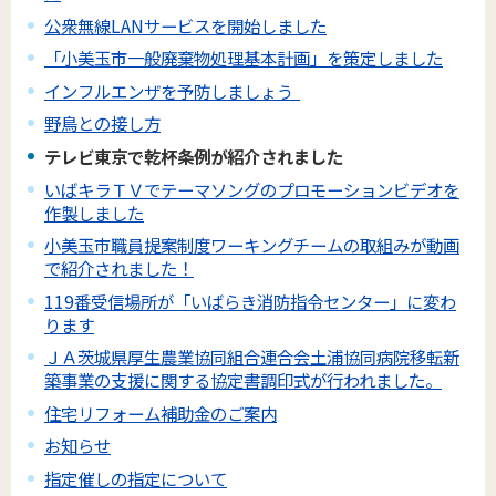
公衆無線LANサービスを開始しました
「小美玉市一般廃棄物処理基本計画」を策定しました
インフルエンザを予防しましょう
野鳥との接し方
テレビ東京で乾杯条例が紹介されました
いばキラＴＶでテーマソングのプロモーションビデオを
作製しました
小美玉市職員提案制度ワーキングチームの取組みが動画
で紹介されました！
119番受信場所が「いばらき消防指令センター」に変わ
ります
ＪＡ茨城県厚生農業協同組合連合会土浦協同病院移転新
築事業の支援に関する協定書調印式が行われました。
住宅リフォーム補助金のご案内
お知らせ
指定催しの指定について