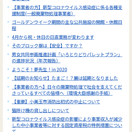
【事業者の方】新型コロナウイルス感染症に係る各種支
援制度(一般廃棄物処理事業者）
ゴールデンウイーク期間の主な公共施設の開館・休館日
程
4月から祝・休日の日直業務が変わります
そのブロック塀は【安全】ですか？
男女共同参画推進計画「いろとりどりパレットプラン」
の進捗状況（年次報告）
ようこそ！夢先生！in 2020
【延期のお知らせ】たまご！？展は延期となりました
【事業者の方へ】日々の廃棄物処理で社会を支えてくだ
さっているすべての皆様へ（環境大臣感謝の手紙）
【重要】小美玉市消防出初式の中止について
猫除け機の貸し出しについて
新型コロナウイルス感染症の影響により事業収入が減少
した中小事業者等に対する固定資産税の特例措置につい
て