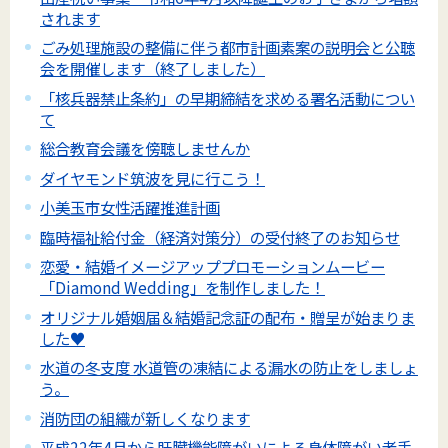
されます
ごみ処理施設の整備に伴う都市計画素案の説明会と公聴
会を開催します（終了しました）
「核兵器禁止条約」の早期締結を求める署名活動につい
て
総合教育会議を傍聴しませんか
ダイヤモンド筑波を見に行こう！
小美玉市女性活躍推進計画
臨時福祉給付金（経済対策分）の受付終了のお知らせ
恋愛・結婚イメージアッププロモーションムービー
「Diamond Wedding」を制作しました！
オリジナル婚姻届＆結婚記念証の配布・贈呈が始まりま
した♥
水道の冬支度 水道管の凍結による漏水の防止をしましょ
う。
消防団の組織が新しくなります
平成22年4月から肝臓機能障がいによる身体障がい者手