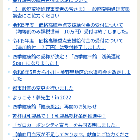
【一般廃棄物処理事業者の皆さま】一般廃棄物処理実態
調査にご協力ください
令和5年度 価格高騰重点支援給付金の受付について
（均等割のみ課税世帯 10万円）受付は終了しました。
令和5年度 価格高騰重点支援給付金の受付について
（追加給付 ７万円）は受付終了しました。
四季健康館の愛称が決定！「四季健幸館 浅美運輸
Spa」になりました！
令和6年5月から小川・美野里地区の水道料金を改定しま
した
都市計画の変更を行いました
ようこそ！夢先生！in 2022
四季健康館「健康風呂」再開のお知らせ
乾杯は乳製品で！！乳製品乾杯条例推進中！
「ゼロカーボンシティ宣言」を共同表明しました。
【輸血用血液が不足しております。献血にご協力くださ