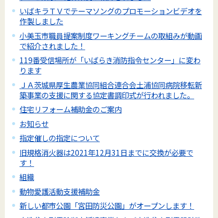
いばキラＴＶでテーマソングのプロモーションビデオを
作製しました
小美玉市職員提案制度ワーキングチームの取組みが動画
で紹介されました！
119番受信場所が「いばらき消防指令センター」に変わ
ります
ＪＡ茨城県厚生農業協同組合連合会土浦協同病院移転新
築事業の支援に関する協定書調印式が行われました。
住宅リフォーム補助金のご案内
お知らせ
指定催しの指定について
旧規格消火器は2021年12月31日までに交換が必要で
す！
組織
動物愛護活動支援補助金
新しい都市公園「宮田防災公園」がオープンします！