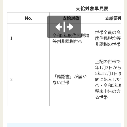
支給対象早見表
No.
支給対象
支給要件
世帯全員の令和
令和5年度住民税均
1
度住民税均等割
等割非課税世帯
非課税の世帯
上記の世帯で令
年1月2日から令
5年12月1日ま
「確認書」が届か
2
間に転入した世
ない世帯
帯・令和5年度
税未申告の方が
る世帯