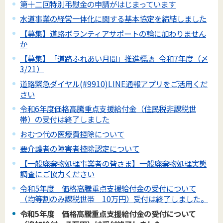
第十二回特別弔慰金の申請がはじまっています
水道事業の経営一体化に関する基本協定を締結しました
【募集】道路ボランティアサポートの輪に加わりません
か
【募集】「道路ふれあい月間」推進標語_令和7年度（〆
3/21）
道路緊急ダイヤル(#9910)LINE通報アプリをご活用くだ
さい
令和6年度価格高騰重点支援給付金（住民税非課税世
帯）の受付は終了しました
おむつ代の医療費控除について
要介護者の障害者控除認定について
【一般廃棄物処理事業者の皆さま】一般廃棄物処理実態
調査にご協力ください
令和5年度 価格高騰重点支援給付金の受付について
（均等割のみ課税世帯 10万円）受付は終了しました。
令和5年度 価格高騰重点支援給付金の受付について