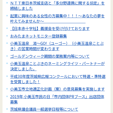
ＮＴＴ東日本茨城支店と「多分野連携に関する協定」を
締結しました
起業に興味のある女性の方募集中！！！～あなたの夢を
叶えてみませんか～
【日本赤十字社】義援金を受け付けております
おみたまネットモニター登録募集
小美玉温泉 湯～GO!（ユーゴー）（小美玉温泉ことぶ
き）の営業時間が変わります
ゴールデンウィーク期間の業務案内等について
小美玉温泉ことぶきのネーミングライツ・パートナーが
決定しました。
平成30年度茨城県広報コンクールにおいて特選・準特選
を受賞しました！
小美玉市立地適正化計画（案）の意見募集を実施します
2019年 小美玉市民の日「市内団体PRブース」出店団体
募集
茨城県議会議員一般選挙日程等について