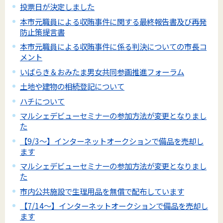
投票日が決定しました
本市元職員による収賄事件に関する最終報告書及び再発
防止策提言書
本市元職員による収賄事件に係る判決についての市長コ
メント
いばらき＆おみたま男女共同参画推進フォーラム
土地や建物の相続登記について
ハチについて
マルシェデビューセミナーの参加方法が変更となりまし
た
【9/3～】インターネットオークションで備品を売却し
ます
マルシェデビューセミナーの参加方法が変更となりまし
た
市内公共施設で生理用品を無償で配布しています
【7/14～】インターネットオークションで備品を売却し
ます