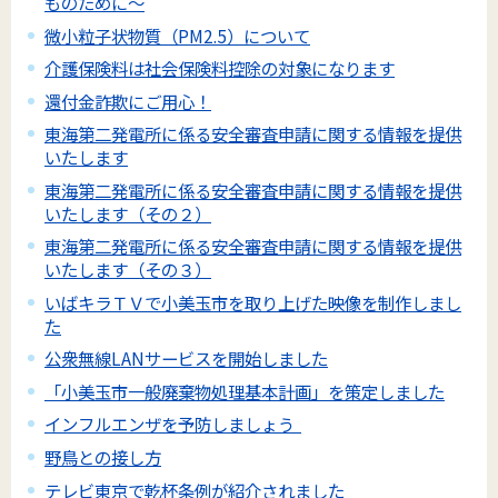
ものために～
微小粒子状物質（PM2.5）について
介護保険料は社会保険料控除の対象になります
還付金詐欺にご用心！
東海第二発電所に係る安全審査申請に関する情報を提供
いたします
東海第二発電所に係る安全審査申請に関する情報を提供
いたします（その２）
東海第二発電所に係る安全審査申請に関する情報を提供
いたします（その３）
いばキラＴＶで小美玉市を取り上げた映像を制作しまし
た
公衆無線LANサービスを開始しました
「小美玉市一般廃棄物処理基本計画」を策定しました
インフルエンザを予防しましょう
野鳥との接し方
テレビ東京で乾杯条例が紹介されました