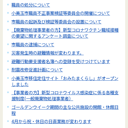
職員の処分について
小美玉市職員不正事案検証等委員会の開催について
市職員の起訴及び検証等委員会の設置について
【廃棄物処理事業者の方】新型コロナワクチン職域接種
の要望に関するアンケート調査について
市職員の逮捕について
災害発生時の避難情報が変わります。
避難行動要支援者名簿への登録を受けつけています
耐震改修促進計画について
小美玉市移住定住サイト「おみたまくらし」がオープン
しました
【事業者の方】新型コロナウイルス感染症に係る各種支
援制度(一般廃棄物処理事業者）
ゴールデンウイーク期間の主な公共施設の開館・休館日
程
4月から祝・休日の日直業務が変わります