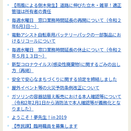
【雨風による倒木発生】道路に伸びた立木・雑草！適正
管理は所有者の責任
毎週水曜日 窓口業務時間延長の再開について（令和２
年6月3日～）
電動アシスト自転車用バッテリーパックの一部製品にお
けるリコールについて
毎週水曜日 窓口業務時間延長の休止について（令和２
年５月１３日～）
新型コロナウイルス(感染性廃棄物)に関するごみの出し
方（再掲）
安全で安心なまちづくりに関する協定を締結しました
屋外イベント等の火災予防条例改正について
ガソリンの容器詰替え販売における本人確認等について
（令和2年2月1日から消防法で本人確認等が義務化とな
りました）
ようこそ！夢先生！in 2019
【市民課】臨時職員を募集します