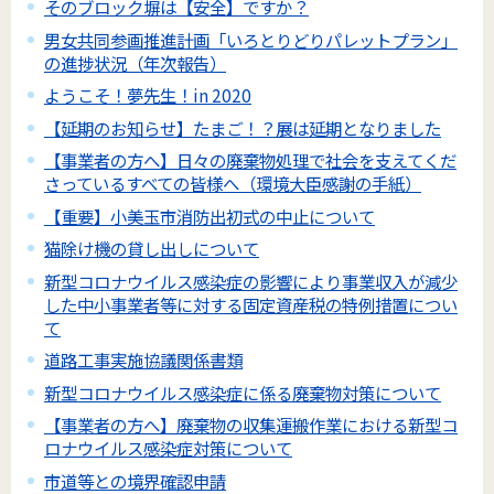
そのブロック塀は【安全】ですか？
男女共同参画推進計画「いろとりどりパレットプラン」
の進捗状況（年次報告）
ようこそ！夢先生！in 2020
【延期のお知らせ】たまご！？展は延期となりました
【事業者の方へ】日々の廃棄物処理で社会を支えてくだ
さっているすべての皆様へ（環境大臣感謝の手紙）
【重要】小美玉市消防出初式の中止について
猫除け機の貸し出しについて
新型コロナウイルス感染症の影響により事業収入が減少
した中小事業者等に対する固定資産税の特例措置につい
て
道路工事実施協議関係書類
新型コロナウイルス感染症に係る廃棄物対策について
【事業者の方へ】廃棄物の収集運搬作業における新型コ
ロナウイルス感染症対策について
市道等との境界確認申請