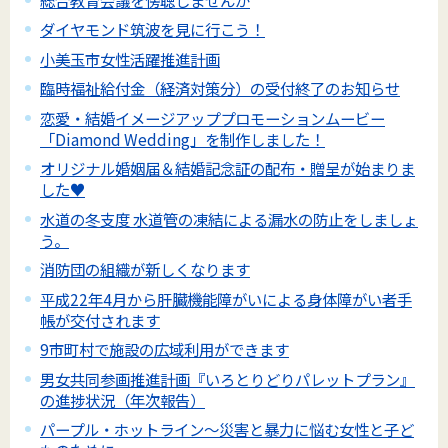
ダイヤモンド筑波を見に行こう！
小美玉市女性活躍推進計画
臨時福祉給付金（経済対策分）の受付終了のお知らせ
恋愛・結婚イメージアッププロモーションムービー
「Diamond Wedding」を制作しました！
オリジナル婚姻届＆結婚記念証の配布・贈呈が始まりま
した♥
水道の冬支度 水道管の凍結による漏水の防止をしましょ
う。
消防団の組織が新しくなります
平成22年4月から肝臓機能障がいによる身体障がい者手
帳が交付されます
9市町村で施設の広域利用ができます
男女共同参画推進計画『いろとりどりパレットプラン』
の進捗状況（年次報告）
パープル・ホットライン～災害と暴力に悩む女性と子ど