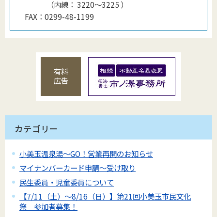
（
内線
：
3220〜3225
）
FAX：
0299-48-1199
有料
広告
カテゴリー
小美玉温泉湯～GO！営業再開のお知らせ
マイナンバーカード申請～受け取り
民生委員・児童委員について
【7/11（土）～8/16（日）】第21回小美玉市民文化
祭 参加者募集！