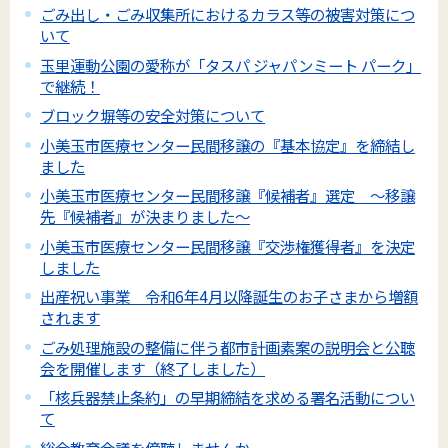
ごみ出し・ごみ収集所におけるカラス等の被害対策につ
いて
玉里運動公園の愛称が「タスパ ジャパンミート パーク」
で継続！
ブロック塀等の安全対策について
小美玉市医療センター民間移譲の『基本協定』を締結し
ました
小美玉市医療センター民間移譲『候補者』選定 ～移譲
先『候補者』が決まりました～
小美玉市医療センター民間移譲『交渉権獲得者』を決定
しました
出産祝い事業 令和6年4月以降誕生のお子さまから増額
されます
ごみ処理施設の整備に伴う都市計画素案の説明会と公聴
会を開催します（終了しました）
「核兵器禁止条約」の早期締結を求める署名活動につい
て
総合教育会議を傍聴しませんか