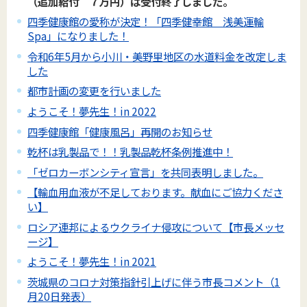
（追加給付 ７万円）は受付終了しました。
四季健康館の愛称が決定！「四季健幸館 浅美運輸
Spa」になりました！
令和6年5月から小川・美野里地区の水道料金を改定しま
した
都市計画の変更を行いました
ようこそ！夢先生！in 2022
四季健康館「健康風呂」再開のお知らせ
乾杯は乳製品で！！乳製品乾杯条例推進中！
「ゼロカーボンシティ宣言」を共同表明しました。
【輸血用血液が不足しております。献血にご協力くださ
い】
ロシア連邦によるウクライナ侵攻について【市長メッセ
ージ】
ようこそ！夢先生！in 2021
茨城県のコロナ対策指針引上げに伴う市長コメント（1
月20日発表）