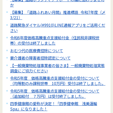
か
【募集】「道路ふれあい月間」推進標語_令和7年度（〆
3/21）
道路緊急ダイヤル(#9910)LINE通報アプリをご活用くだ
さい
令和6年度価格高騰重点支援給付金（住民税非課税世
帯）の受付は終了しました
おむつ代の医療費控除について
要介護者の障害者控除認定について
【一般廃棄物処理事業者の皆さま】一般廃棄物処理実態
調査にご協力ください
令和5年度 価格高騰重点支援給付金の受付について
（均等割のみ課税世帯 10万円）受付は終了しました。
令和5年度 価格高騰重点支援給付金の受付について
（追加給付 ７万円）は受付終了しました。
四季健康館の愛称が決定！「四季健幸館 浅美運輸
Spa」になりました！