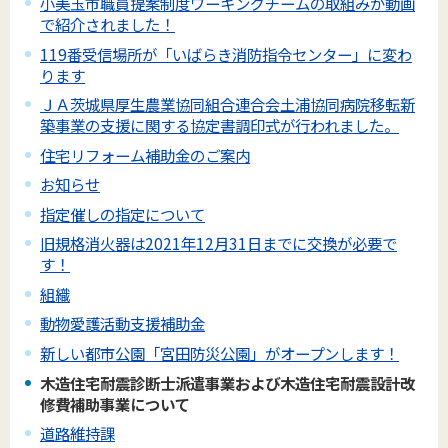
小美玉市職員提案制度ワーキングチームの取組みが動画
で紹介されました！
119番受信場所が「いばらき消防指令センター」に変わ
ります
ＪＡ茨城県厚生農業協同組合連合会土浦協同病院移転新
築事業の支援に関する協定書調印式が行われました。
住宅リフォーム補助金のご案内
お知らせ
指定催しの指定について
旧規格消火器は2021年12月31日までに交換が必要で
す！
組織
動物愛護活動支援補助金
新しい都市公園「宮田防災公園」がオープンします！
木造住宅耐震診断士派遣事業および木造住宅耐震設計改
修費補助事業について
道路維持課