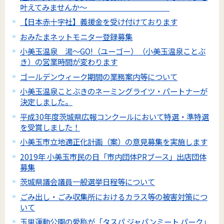
叶えてみませんか～
【日本赤十字社】義援金を受け付けております
おみたまネットモニター登録募集
小美玉温泉 湯～GO!（ユーゴー）（小美玉温泉ことぶ
き）の営業時間が変わります
ゴールデンウィーク期間の業務案内等について
小美玉温泉ことぶきのネーミングライツ・パートナーが
決定しました。
平成30年度茨城県広報コンクールにおいて特選・準特選
を受賞しました！
小美玉市立地適正化計画（案）の意見募集を実施します
2019年 小美玉市民の日「市内団体PRブース」出店団体
募集
茨城県議会議員一般選挙日程等について
ごみ出し・ごみ収集所におけるカラス等の被害対策につ
いて
玉里運動公園の愛称が「タスパ ジャパンミート パーク」