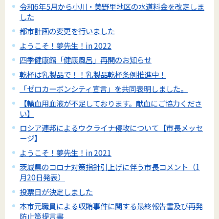
令和6年5月から小川・美野里地区の水道料金を改定しま
した
都市計画の変更を行いました
ようこそ！夢先生！in 2022
四季健康館「健康風呂」再開のお知らせ
乾杯は乳製品で！！乳製品乾杯条例推進中！
「ゼロカーボンシティ宣言」を共同表明しました。
【輸血用血液が不足しております。献血にご協力くださ
い】
ロシア連邦によるウクライナ侵攻について【市長メッセ
ージ】
ようこそ！夢先生！in 2021
茨城県のコロナ対策指針引上げに伴う市長コメント（1
月20日発表）
投票日が決定しました
本市元職員による収賄事件に関する最終報告書及び再発
防止策提言書