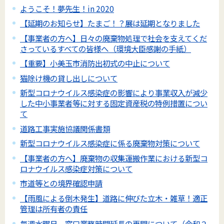
ようこそ！夢先生！in 2020
【延期のお知らせ】たまご！？展は延期となりました
【事業者の方へ】日々の廃棄物処理で社会を支えてくだ
さっているすべての皆様へ（環境大臣感謝の手紙）
【重要】小美玉市消防出初式の中止について
猫除け機の貸し出しについて
新型コロナウイルス感染症の影響により事業収入が減少
した中小事業者等に対する固定資産税の特例措置につい
て
道路工事実施協議関係書類
新型コロナウイルス感染症に係る廃棄物対策について
【事業者の方へ】廃棄物の収集運搬作業における新型コ
ロナウイルス感染症対策について
市道等との境界確認申請
【雨風による倒木発生】道路に伸びた立木・雑草！適正
管理は所有者の責任
毎週水曜日 窓口業務時間延長の再開について（令和２