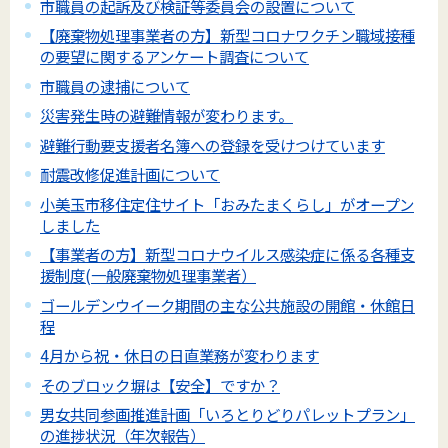
市職員の起訴及び検証等委員会の設置について
【廃棄物処理事業者の方】新型コロナワクチン職域接種
の要望に関するアンケート調査について
市職員の逮捕について
災害発生時の避難情報が変わります。
避難行動要支援者名簿への登録を受けつけています
耐震改修促進計画について
小美玉市移住定住サイト「おみたまくらし」がオープン
しました
【事業者の方】新型コロナウイルス感染症に係る各種支
援制度(一般廃棄物処理事業者）
ゴールデンウイーク期間の主な公共施設の開館・休館日
程
4月から祝・休日の日直業務が変わります
そのブロック塀は【安全】ですか？
男女共同参画推進計画「いろとりどりパレットプラン」
の進捗状況（年次報告）