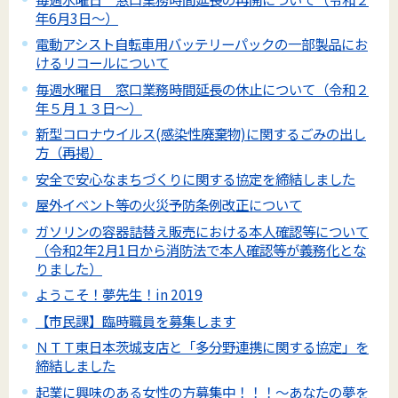
年6月3日～）
電動アシスト自転車用バッテリーパックの一部製品にお
けるリコールについて
毎週水曜日 窓口業務時間延長の休止について（令和２
年５月１３日～）
新型コロナウイルス(感染性廃棄物)に関するごみの出し
方（再掲）
安全で安心なまちづくりに関する協定を締結しました
屋外イベント等の火災予防条例改正について
ガソリンの容器詰替え販売における本人確認等について
（令和2年2月1日から消防法で本人確認等が義務化とな
りました）
ようこそ！夢先生！in 2019
【市民課】臨時職員を募集します
ＮＴＴ東日本茨城支店と「多分野連携に関する協定」を
締結しました
起業に興味のある女性の方募集中！！！～あなたの夢を