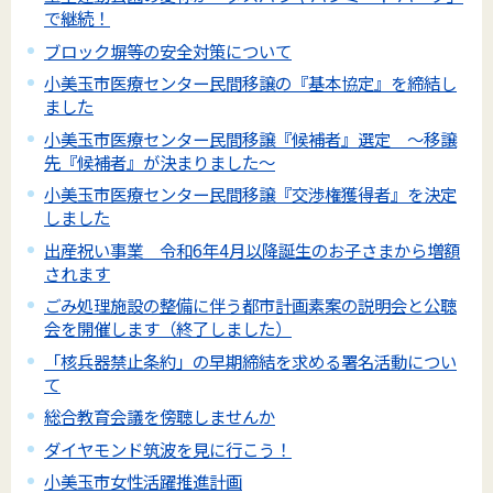
で継続！
ブロック塀等の安全対策について
小美玉市医療センター民間移譲の『基本協定』を締結し
ました
小美玉市医療センター民間移譲『候補者』選定 ～移譲
先『候補者』が決まりました～
小美玉市医療センター民間移譲『交渉権獲得者』を決定
しました
出産祝い事業 令和6年4月以降誕生のお子さまから増額
されます
ごみ処理施設の整備に伴う都市計画素案の説明会と公聴
会を開催します（終了しました）
「核兵器禁止条約」の早期締結を求める署名活動につい
て
総合教育会議を傍聴しませんか
ダイヤモンド筑波を見に行こう！
小美玉市女性活躍推進計画