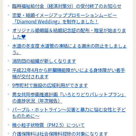
臨時福祉給付金（経済対策分）の受付終了のお知らせ
恋愛・結婚イメージアッププロモーションムービー
「Diamond Wedding」を制作しました！
オリジナル婚姻届＆結婚記念証の配布・贈呈が始まりま
した♥
水道の冬支度 水道管の凍結による漏水の防止をしましょ
う。
消防団の組織が新しくなります
平成22年4月から肝臓機能障がいによる身体障がい者手
帳が交付されます
9市町村で施設の広域利用ができます
男女共同参画推進計画『いろとりどりパレットプラン』
の進捗状況（年次報告）
パープル・ホットライン～災害と暴力に悩む女性と子ど
ものために～
微小粒子状物質（PM2.5）について
介護保険料は社会保険料控除の対象になります