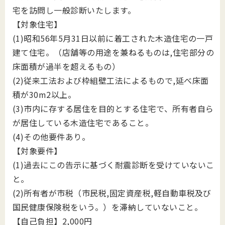
宅を訪問し一般診断いたします。
【対象住宅】
(1)昭和56年5月31日以前に着工された木造住宅の一戸
建て住宅。（店舗等の用途を兼ねるものは,住宅部分の
床面積が過半を超えるもの）
(2)従来工法および枠組壁工法によるもので,延べ床面
積が30m2以上。
(3)市内に存する居住を目的とする住宅で、所有者自ら
が居住している木造住宅であること。
(4)その他要件あり。
【対象要件】
(1)過去にこの告示に基づく耐震診断を受けていないこ
と。
(2)所有者が市税（市民税,固定資産税,軽自動車税及び
国民健康保険税をいう。）を滞納していないこと。
【自己負担】2,000円