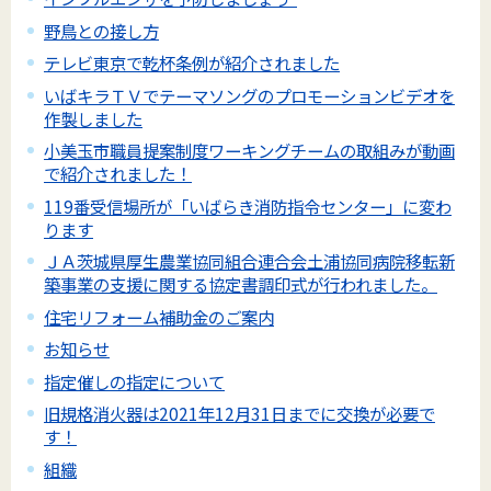
野鳥との接し方
テレビ東京で乾杯条例が紹介されました
いばキラＴＶでテーマソングのプロモーションビデオを
作製しました
小美玉市職員提案制度ワーキングチームの取組みが動画
で紹介されました！
119番受信場所が「いばらき消防指令センター」に変わ
ります
ＪＡ茨城県厚生農業協同組合連合会土浦協同病院移転新
築事業の支援に関する協定書調印式が行われました。
住宅リフォーム補助金のご案内
お知らせ
指定催しの指定について
旧規格消火器は2021年12月31日までに交換が必要で
す！
組織