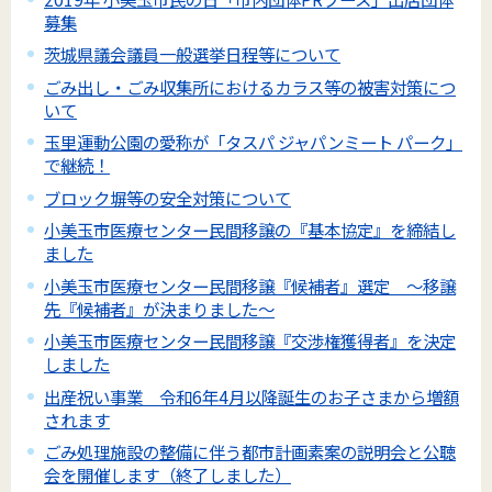
募集
茨城県議会議員一般選挙日程等について
ごみ出し・ごみ収集所におけるカラス等の被害対策につ
いて
玉里運動公園の愛称が「タスパ ジャパンミート パーク」
で継続！
ブロック塀等の安全対策について
小美玉市医療センター民間移譲の『基本協定』を締結し
ました
小美玉市医療センター民間移譲『候補者』選定 ～移譲
先『候補者』が決まりました～
小美玉市医療センター民間移譲『交渉権獲得者』を決定
しました
出産祝い事業 令和6年4月以降誕生のお子さまから増額
されます
ごみ処理施設の整備に伴う都市計画素案の説明会と公聴
会を開催します（終了しました）