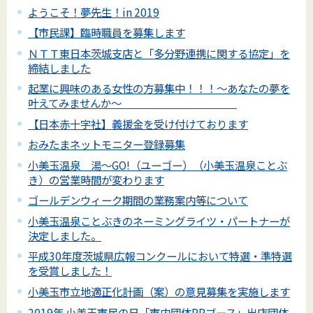
ようこそ！夢先生！in 2019
【市民課】臨時職員を募集します
ＮＴＴ東日本茨城支店と「多分野連携に関する協定」を
締結しました
起業に興味のある女性の方募集中！！！～あなたの夢を
叶えてみませんか～
【日本赤十字社】義援金を受け付けております
おみたまネットモニター登録募集
小美玉温泉 湯～GO!（ユーゴー）（小美玉温泉ことぶ
き）の営業時間が変わります
ゴールデンウィーク期間の業務案内等について
小美玉温泉ことぶきのネーミングライツ・パートナーが
決定しました。
平成30年度茨城県広報コンクールにおいて特選・準特選
を受賞しました！
小美玉市立地適正化計画（案）の意見募集を実施します
2019年 小美玉市民の日「市内団体PRブース」出店団体