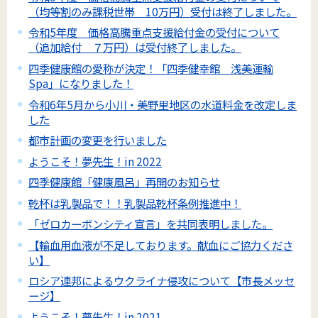
（均等割のみ課税世帯 10万円）受付は終了しました。
令和5年度 価格高騰重点支援給付金の受付について
（追加給付 ７万円）は受付終了しました。
四季健康館の愛称が決定！「四季健幸館 浅美運輸
Spa」になりました！
令和6年5月から小川・美野里地区の水道料金を改定しま
した
都市計画の変更を行いました
ようこそ！夢先生！in 2022
四季健康館「健康風呂」再開のお知らせ
乾杯は乳製品で！！乳製品乾杯条例推進中！
「ゼロカーボンシティ宣言」を共同表明しました。
【輸血用血液が不足しております。献血にご協力くださ
い】
ロシア連邦によるウクライナ侵攻について【市長メッセ
ージ】
ようこそ！夢先生！in 2021