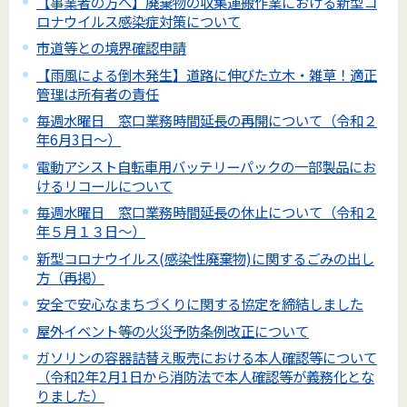
【事業者の方へ】廃棄物の収集運搬作業における新型コ
ロナウイルス感染症対策について
市道等との境界確認申請
【雨風による倒木発生】道路に伸びた立木・雑草！適正
管理は所有者の責任
毎週水曜日 窓口業務時間延長の再開について（令和２
年6月3日～）
電動アシスト自転車用バッテリーパックの一部製品にお
けるリコールについて
毎週水曜日 窓口業務時間延長の休止について（令和２
年５月１３日～）
新型コロナウイルス(感染性廃棄物)に関するごみの出し
方（再掲）
安全で安心なまちづくりに関する協定を締結しました
屋外イベント等の火災予防条例改正について
ガソリンの容器詰替え販売における本人確認等について
（令和2年2月1日から消防法で本人確認等が義務化とな
りました）