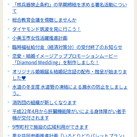
「核兵器禁止条約」の早期締結を求める署名活動につい
て
総合教育会議を傍聴しませんか
ダイヤモンド筑波を見に行こう！
小美玉市女性活躍推進計画
臨時福祉給付金（経済対策分）の受付終了のお知らせ
恋愛・結婚イメージアッププロモーションムービー
「Diamond Wedding」を制作しました！
オリジナル婚姻届＆結婚記念証の配布・贈呈が始まりま
した♥
水道の冬支度 水道管の凍結による漏水の防止をしましょ
う。
消防団の組織が新しくなります
平成22年4月から肝臓機能障がいによる身体障がい者手
帳が交付されます
9市町村で施設の広域利用ができます
男女共同参画推進計画『いろとりどりパレットプラン』