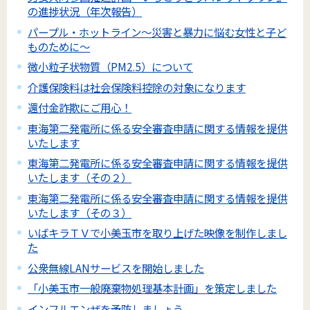
の進捗状況（年次報告）
パープル・ホットライン～災害と暴力に悩む女性と子ど
ものために～
微小粒子状物質（PM2.5）について
介護保険料は社会保険料控除の対象になります
還付金詐欺にご用心！
東海第二発電所に係る安全審査申請に関する情報を提供
いたします
東海第二発電所に係る安全審査申請に関する情報を提供
いたします（その２）
東海第二発電所に係る安全審査申請に関する情報を提供
いたします（その３）
いばキラＴＶで小美玉市を取り上げた映像を制作しまし
た
公衆無線LANサービスを開始しました
「小美玉市一般廃棄物処理基本計画」を策定しました
インフルエンザを予防しましょう