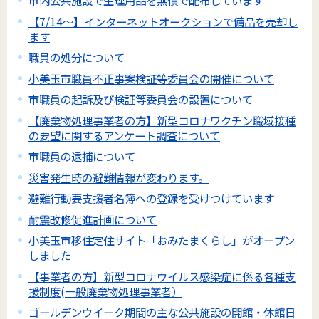
市内公共施設で生理用品を無償で配布しています
【7/14～】インターネットオークションで備品を売却し
ます
職員の処分について
小美玉市職員不正事案検証等委員会の開催について
市職員の起訴及び検証等委員会の設置について
【廃棄物処理事業者の方】新型コロナワクチン職域接種
の要望に関するアンケート調査について
市職員の逮捕について
災害発生時の避難情報が変わります。
避難行動要支援者名簿への登録を受けつけています
耐震改修促進計画について
小美玉市移住定住サイト「おみたまくらし」がオープン
しました
【事業者の方】新型コロナウイルス感染症に係る各種支
援制度(一般廃棄物処理事業者）
ゴールデンウイーク期間の主な公共施設の開館・休館日