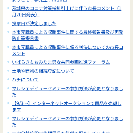
茨城県のコロナ対策指針引上げに伴う市長コメント（1
月20日発表）
投票日が決定しました
本市元職員による収賄事件に関する最終報告書及び再発
防止策提言書
本市元職員による収賄事件に係る判決についての市長コ
メント
いばらき＆おみたま男女共同参画推進フォーラム
土地や建物の相続登記について
ハチについて
マルシェデビューセミナーの参加方法が変更となりまし
た
【9/3～】インターネットオークションで備品を売却し
ます
マルシェデビューセミナーの参加方法が変更となりまし
た