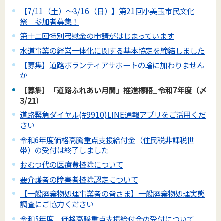
【7/11（土）～8/16（日）】第21回小美玉市民文化
祭 参加者募集！
第十二回特別弔慰金の申請がはじまっています
水道事業の経営一体化に関する基本協定を締結しました
【募集】道路ボランティアサポートの輪に加わりません
か
【募集】「道路ふれあい月間」推進標語_令和7年度（〆
3/21）
道路緊急ダイヤル(#9910)LINE通報アプリをご活用くだ
さい
令和6年度価格高騰重点支援給付金（住民税非課税世
帯）の受付は終了しました
おむつ代の医療費控除について
要介護者の障害者控除認定について
【一般廃棄物処理事業者の皆さま】一般廃棄物処理実態
調査にご協力ください
令和5年度 価格高騰重点支援給付金の受付について