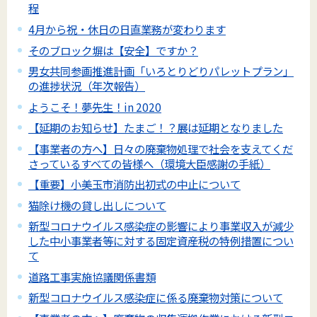
程
4月から祝・休日の日直業務が変わります
そのブロック塀は【安全】ですか？
男女共同参画推進計画「いろとりどりパレットプラン」
の進捗状況（年次報告）
ようこそ！夢先生！in 2020
【延期のお知らせ】たまご！？展は延期となりました
【事業者の方へ】日々の廃棄物処理で社会を支えてくだ
さっているすべての皆様へ（環境大臣感謝の手紙）
【重要】小美玉市消防出初式の中止について
猫除け機の貸し出しについて
新型コロナウイルス感染症の影響により事業収入が減少
した中小事業者等に対する固定資産税の特例措置につい
て
道路工事実施協議関係書類
新型コロナウイルス感染症に係る廃棄物対策について