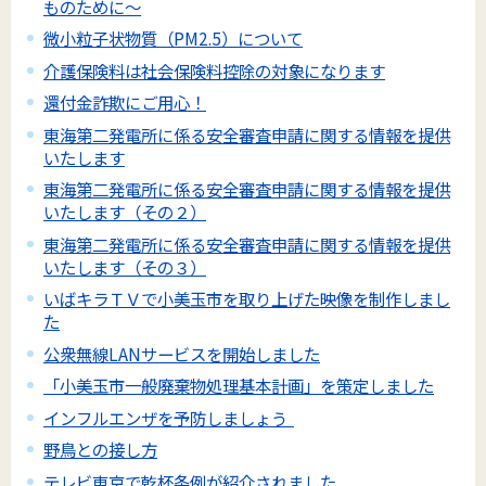
ものために～
微小粒子状物質（PM2.5）について
介護保険料は社会保険料控除の対象になります
還付金詐欺にご用心！
東海第二発電所に係る安全審査申請に関する情報を提供
いたします
東海第二発電所に係る安全審査申請に関する情報を提供
いたします（その２）
東海第二発電所に係る安全審査申請に関する情報を提供
いたします（その３）
いばキラＴＶで小美玉市を取り上げた映像を制作しまし
た
公衆無線LANサービスを開始しました
「小美玉市一般廃棄物処理基本計画」を策定しました
インフルエンザを予防しましょう
野鳥との接し方
テレビ東京で乾杯条例が紹介されました