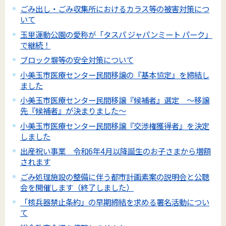
ごみ出し・ごみ収集所におけるカラス等の被害対策につ
いて
玉里運動公園の愛称が「タスパ ジャパンミート パーク」
で継続！
ブロック塀等の安全対策について
小美玉市医療センター民間移譲の『基本協定』を締結し
ました
小美玉市医療センター民間移譲『候補者』選定 ～移譲
先『候補者』が決まりました～
小美玉市医療センター民間移譲『交渉権獲得者』を決定
しました
出産祝い事業 令和6年4月以降誕生のお子さまから増額
されます
ごみ処理施設の整備に伴う都市計画素案の説明会と公聴
会を開催します（終了しました）
「核兵器禁止条約」の早期締結を求める署名活動につい
て