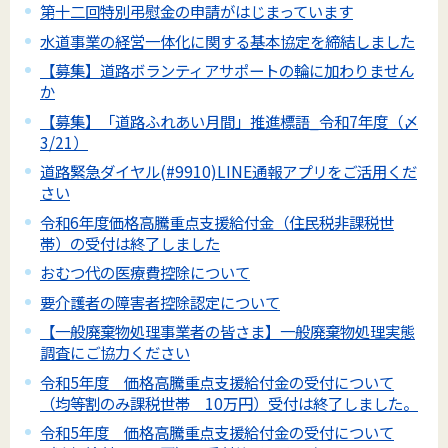
第十二回特別弔慰金の申請がはじまっています
水道事業の経営一体化に関する基本協定を締結しました
【募集】道路ボランティアサポートの輪に加わりません
か
【募集】「道路ふれあい月間」推進標語_令和7年度（〆
3/21）
道路緊急ダイヤル(#9910)LINE通報アプリをご活用くだ
さい
令和6年度価格高騰重点支援給付金（住民税非課税世
帯）の受付は終了しました
おむつ代の医療費控除について
要介護者の障害者控除認定について
【一般廃棄物処理事業者の皆さま】一般廃棄物処理実態
調査にご協力ください
令和5年度 価格高騰重点支援給付金の受付について
（均等割のみ課税世帯 10万円）受付は終了しました。
令和5年度 価格高騰重点支援給付金の受付について