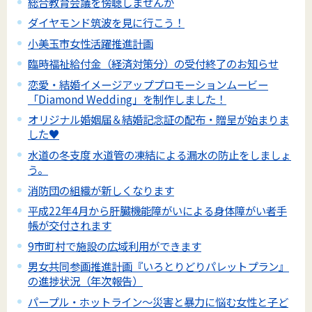
総合教育会議を傍聴しませんか
ダイヤモンド筑波を見に行こう！
小美玉市女性活躍推進計画
臨時福祉給付金（経済対策分）の受付終了のお知らせ
恋愛・結婚イメージアッププロモーションムービー
「Diamond Wedding」を制作しました！
オリジナル婚姻届＆結婚記念証の配布・贈呈が始まりま
した♥
水道の冬支度 水道管の凍結による漏水の防止をしましょ
う。
消防団の組織が新しくなります
平成22年4月から肝臓機能障がいによる身体障がい者手
帳が交付されます
9市町村で施設の広域利用ができます
男女共同参画推進計画『いろとりどりパレットプラン』
の進捗状況（年次報告）
パープル・ホットライン～災害と暴力に悩む女性と子ど