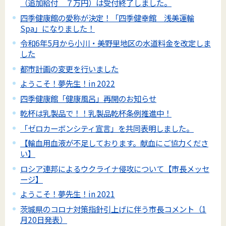
（追加給付 ７万円）は受付終了しました。
四季健康館の愛称が決定！「四季健幸館 浅美運輸
Spa」になりました！
令和6年5月から小川・美野里地区の水道料金を改定しま
した
都市計画の変更を行いました
ようこそ！夢先生！in 2022
四季健康館「健康風呂」再開のお知らせ
乾杯は乳製品で！！乳製品乾杯条例推進中！
「ゼロカーボンシティ宣言」を共同表明しました。
【輸血用血液が不足しております。献血にご協力くださ
い】
ロシア連邦によるウクライナ侵攻について【市長メッセ
ージ】
ようこそ！夢先生！in 2021
茨城県のコロナ対策指針引上げに伴う市長コメント（1
月20日発表）