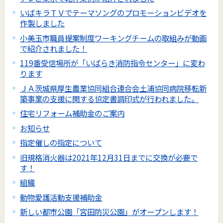
いばキラＴＶでテーマソングのプロモーションビデオを
作製しました
小美玉市職員提案制度ワーキングチームの取組みが動画
で紹介されました！
119番受信場所が「いばらき消防指令センター」に変わ
ります
ＪＡ茨城県厚生農業協同組合連合会土浦協同病院移転新
築事業の支援に関する協定書調印式が行われました。
住宅リフォーム補助金のご案内
お知らせ
指定催しの指定について
旧規格消火器は2021年12月31日までに交換が必要で
す！
組織
動物愛護活動支援補助金
新しい都市公園「宮田防災公園」がオープンします！