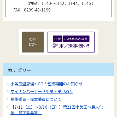
（
内線
：
1140〜1142，1144，1145
）
FAX：
0299-48-1199
有料
広告
カテゴリー
小美玉温泉湯～GO！営業再開のお知らせ
マイナンバーカード申請～受け取り
民生委員・児童委員について
【7/11（土）～8/16（日）】第21回小美玉市民文化
祭 参加者募集！