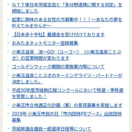
ＮＴＴ東日本茨城支店と「多分野連携に関する協定」を
締結しました
起業に興味のある女性の方募集中！！！～あなたの夢を
叶えてみませんか～
【日本赤十字社】義援金を受け付けております
おみたまネットモニター登録募集
小美玉温泉 湯～GO!（ユーゴー）（小美玉温泉ことぶ
き）の営業時間が変わります
ゴールデンウィーク期間の業務案内等について
小美玉温泉ことぶきのネーミングライツ・パートナーが
決定しました。
平成30年度茨城県広報コンクールにおいて特選・準特選
を受賞しました！
小美玉市立地適正化計画（案）の意見募集を実施します
2019年 小美玉市民の日「市内団体PRブース」出店団体
募集
茨城県議会議員一般選挙日程等について