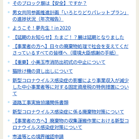
そのブロック塀は【安全】ですか？
男女共同参画推進計画「いろとりどりパレットプラン」
の進捗状況（年次報告）
ようこそ！夢先生！in 2020
【延期のお知らせ】たまご！？展は延期となりました
【事業者の方へ】日々の廃棄物処理で社会を支えてくだ
さっているすべての皆様へ（環境大臣感謝の手紙）
【重要】小美玉市消防出初式の中止について
猫除け機の貸し出しについて
新型コロナウイルス感染症の影響により事業収入が減少
した中小事業者等に対する固定資産税の特例措置につい
て
道路工事実施協議関係書類
新型コロナウイルス感染症に係る廃棄物対策について
【事業者の方へ】廃棄物の収集運搬作業における新型コ
ロナウイルス感染症対策について
市道等との境界確認申請