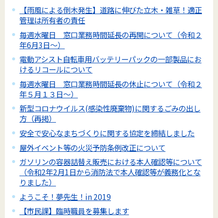
【雨風による倒木発生】道路に伸びた立木・雑草！適正
管理は所有者の責任
毎週水曜日 窓口業務時間延長の再開について（令和２
年6月3日～）
電動アシスト自転車用バッテリーパックの一部製品にお
けるリコールについて
毎週水曜日 窓口業務時間延長の休止について（令和２
年５月１３日～）
新型コロナウイルス(感染性廃棄物)に関するごみの出し
方（再掲）
安全で安心なまちづくりに関する協定を締結しました
屋外イベント等の火災予防条例改正について
ガソリンの容器詰替え販売における本人確認等について
（令和2年2月1日から消防法で本人確認等が義務化とな
りました）
ようこそ！夢先生！in 2019
【市民課】臨時職員を募集します