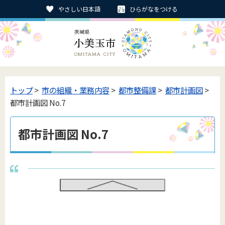
やさしい日本語
ひらがなをつける
トップ
>
市の組織・業務内容
>
都市整備課
>
都市計画図
>
都市計画図 No.7
都市計画図 No.7