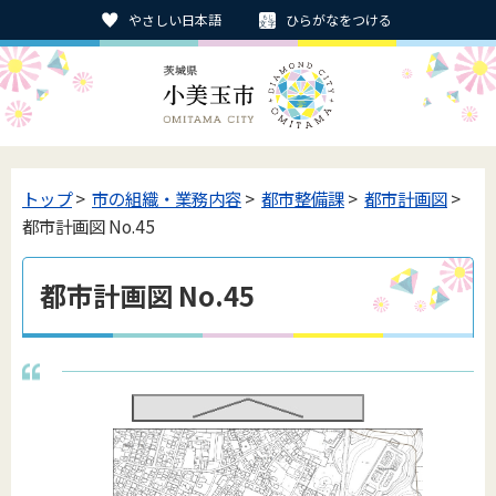
やさしい日本語
ひらがなをつける
トップ
>
市の組織・業務内容
>
都市整備課
>
都市計画図
>
都市計画図 No.45
都市計画図 No.45