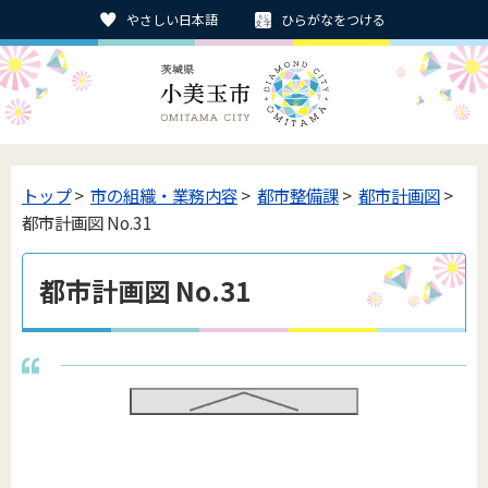
やさしい日本語
ひらがなをつける
トップ
>
市の組織・業務内容
>
都市整備課
>
都市計画図
>
都市計画図 No.31
都市計画図 No.31