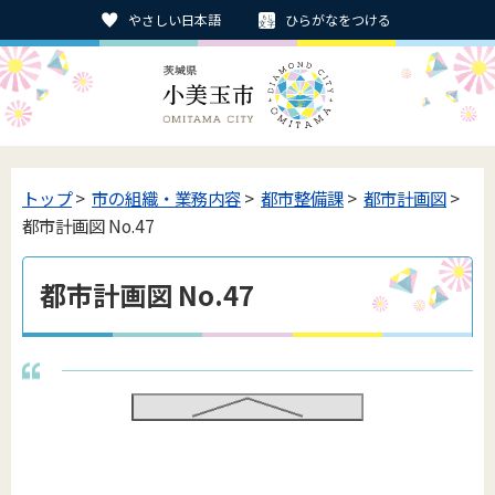
やさしい日本語
ひらがなをつける
トップ
>
市の組織・業務内容
>
都市整備課
>
都市計画図
>
都市計画図 No.47
都市計画図 No.47