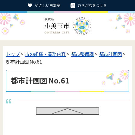
やさしい日本語
ひらがなをつける
トップ
>
市の組織・業務内容
>
都市整備課
>
都市計画図
>
都市計画図 No.61
都市計画図 No.61