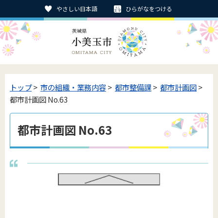
やさしい日本語
ひらがなをつける
トップ
>
市の組織・業務内容
>
都市整備課
>
都市計画図
>
都市計画図 No.63
都市計画図 No.63