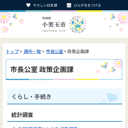
やさしい日本語
ひらがなをつける
トップ
>
課所一覧
>
市長公室
> 政策企画課
市長公室 政策企画課
くらし・手続き
統計調査