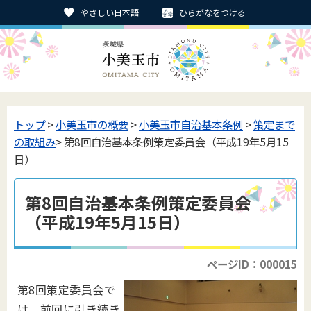
やさしい日本語
ひらがなをつける
トップ
>
小美玉市の概要
>
小美玉市自治基本条例
>
策定まで
の取組み
> 第8回自治基本条例策定委員会（平成19年5月15
日）
第8回自治基本条例策定委員会
（平成19年5月15日）
ページID：000015
第8回策定委員会で
は、前回に引き続き