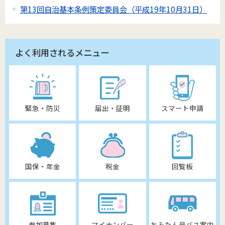
第13回自治基本条例策定委員会（平成19年10月31日）
よく利用されるメニュー
緊急・防災
届出・証明
スマート申請
国保・年金
税金
回覧板
参加募集
マイナンバー
おみたん号バス案内