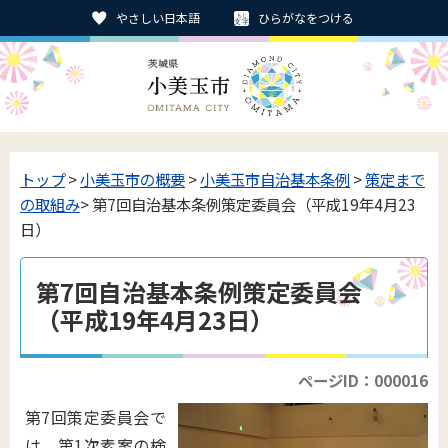
やさしい日本語
ひらがなをつける
トップ
>
小美玉市の概要
>
小美玉市自治基本条例
>
策定まで
の取組み
> 第7回自治基本条例策定委員会（平成19年4月23
日）
第7回自治基本条例策定委員会
（平成19年4月23日）
ページID：000016
第7回策定委員会で
は、第1次素案の検