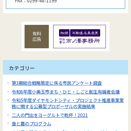
FAX：
0299-48-1199
有料
広告
カテゴリー
第3期総合戦略策定に係る市民アンケート調査
令和6年度小美玉市まち・ひと・しごと創生有識者会議
令和5年度ダイヤモンドシティ・プロジェクト推進事業業
務に関する公募型プロポーザルの実施結果
二人の門出をヨーグルトで乾杯！2021
食と農のプログラム