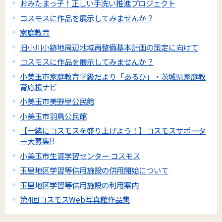
おみたまっ子！正しい手洗い推進プロジェクト
コスモスに作品を展示してみませんか？
家庭教育
旧小川小跡地周辺地域再整備基本計画の策定に向けて
コスモスに作品を展示してみませんか？
小美玉市家庭教育学級だより「あるひ」・茨城県家庭教
育応援ナビ
小美玉市美野里公民館
小美玉市羽鳥公民館
【一緒にコスモスを盛り上げよう！】コスモスサポータ
ー大募集!!
小美玉市生涯学習センター コスモス
玉里地区学習等供用施設の供用開始について
玉里地区学習等供用施設の利用案内
第4回コスモスWeb写真館作品集