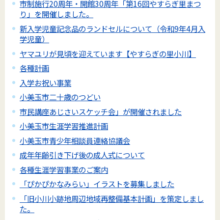
市制施行20周年・開館30周年「第16回やすらぎ里まつ
り」を開催しました。
新入学児童記念品のランドセルについて（令和9年4月入
学児童）
ヤマユリが見頃を迎えています【やすらぎの里小川】
各種計画
入学お祝い事業
小美玉市二十歳のつどい
市民講座あじさいスケッチ会」が開催されました
小美玉市生涯学習推進計画
小美玉市青少年相談員連絡協議会
成年年齢引き下げ後の成人式について
各種生涯学習事業のご案内
「ぴかぴかなみらい」イラストを募集しました
「旧小川小跡地周辺地域再整備基本計画」を策定しまし
た。