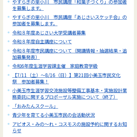
やすらぎの里小川 市民講座「和菓子づくり」の参加者
を募集します。
やすらぎの里小川 市民講座「あじさいスケッチ会」の
参加者を募集します。
令和８年度あじさい大学受講者募集
令和８年度自主講座について
令和８年度市民講座について（開講情報・抽選結果・追
加募集発表）
令和6年度生涯学習課主催 家庭教育学級
【7/11（土）～8/16（日）】第21回小美玉市民文化
祭 参加者募集！
小美玉市生涯学習交流施設等整備工事基本・実施設計業
務委託に関するプロポーザル実施について（終了）
「おみたんスクール」
青少年を育てる小美玉市民の会活動状況
アピオス・みの～れ・コスモスの施設予約に関するお知
らせ