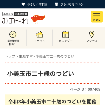
やさしい日本語
ひらがなをつける
MENU
開館時間
チケット
カレンダー
アクセス
休館日
トップ
>
生涯学習
> 小美玉市二十歳のつどい
小美玉市二十歳のつどい
ページID：007409
令和8年小美玉市二十歳のつどいを開催