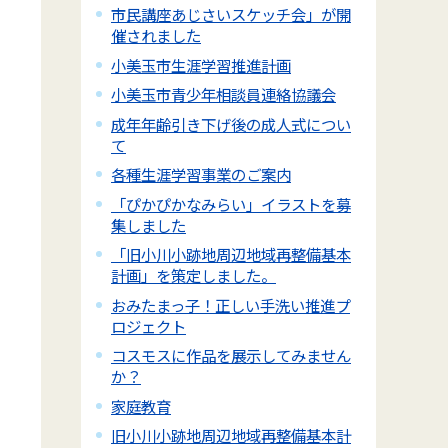
市民講座あじさいスケッチ会」が開
催されました
小美玉市生涯学習推進計画
小美玉市青少年相談員連絡協議会
成年年齢引き下げ後の成人式につい
て
各種生涯学習事業のご案内
「ぴかぴかなみらい」イラストを募
集しました
「旧小川小跡地周辺地域再整備基本
計画」を策定しました。
おみたまっ子！正しい手洗い推進プ
ロジェクト
コスモスに作品を展示してみません
か？
家庭教育
旧小川小跡地周辺地域再整備基本計