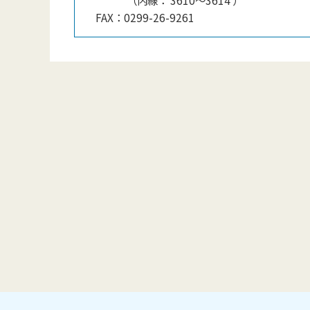
（
内線
：
3610〜3614
）
FAX：
0299-26-9261