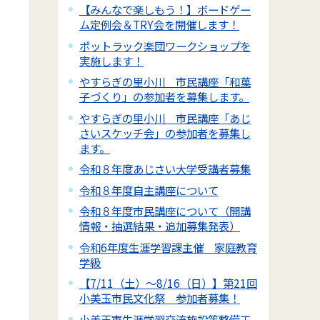
【みんなで楽しもう！】ボードゲー
ム定例会＆TRY会を開催します！
ポットラック楽団ワークショップを
実施します！
やすらぎの里小川 市民講座「和菓
子づくり」の参加者を募集します。
やすらぎの里小川 市民講座「あじ
さいスケッチ会」の参加者を募集し
ます。
令和８年度あじさい大学受講者募集
令和８年度自主講座について
令和８年度市民講座について（開講
情報・抽選結果・追加募集発表）
令和6年度生涯学習課主催 家庭教育
学級
【7/11（土）～8/16（日）】第21回
小美玉市民文化祭 参加者募集！
小美玉市生涯学習交流施設等整備工