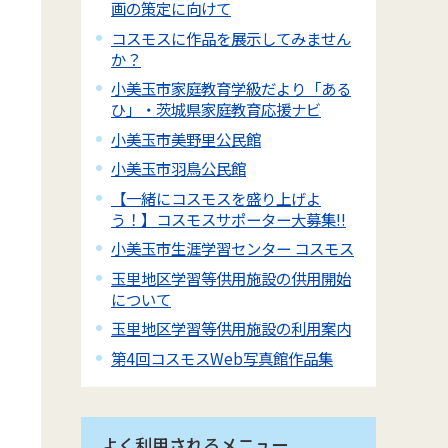
画の策定に向けて
コスモスに作品を展示してみません
か？
小美玉市家庭教育学級だより「ある
ひ」・茨城県家庭教育応援ナビ
小美玉市美野里公民館
小美玉市羽鳥公民館
【一緒にコスモスを盛り上げよ
う！】コスモスサポーター大募集!!
小美玉市生涯学習センター コスモス
玉里地区学習等供用施設の供用開始
について
玉里地区学習等供用施設の利用案内
第4回コスモスWeb写真館作品集
よく利用されるメニュー