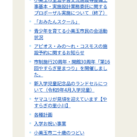
事基本・実施設計業務委託に関する
プロポーザル実施について（終了）
「おみたんスクール」
青少年を育てる小美玉市民の会活動
状況
アピオス・みの～れ・コスモスの施
設予約に関するお知らせ
市制施行20周年・開館30周年「第16
回やすらぎ里まつり」を開催しまし
た。
新入学児童記念品のランドセルにつ
いて（令和9年4月入学児童）
ヤマユリが見頃を迎えています【や
すらぎの里小川】
各種計画
入学お祝い事業
小美玉市二十歳のつどい