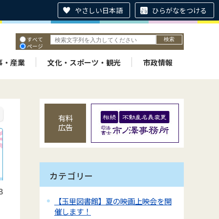
やさしい日本語
ひらがなをつける
すべて
ページ
PDF
ID
事・産業
文化・スポーツ・観光
市政情報
有料
広告
カテゴリー
3
【玉里図書館】夏の映画上映会を開
、
催します！