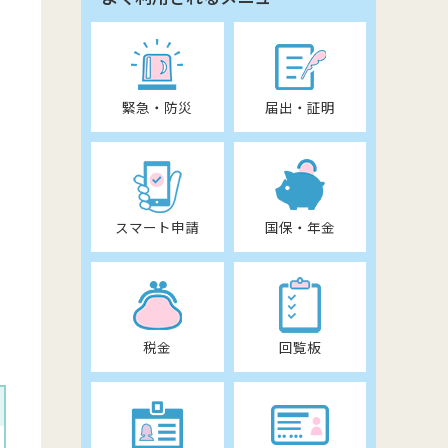
緊急・防災
届出・証明
スマート申請
国保・年金
税金
回覧板