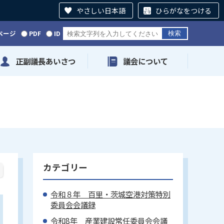
やさしい日本語
ひらがなをつける
ページ
PDF
ID
正副議長あいさつ
議会について
カテゴリー
令和８年 百里・茨城空港対策特別
委員会会議録
令和8年 産業建設常任委員会会議