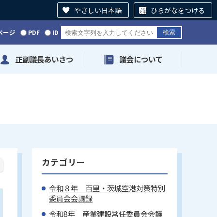
やさしい日本語
ひらがなをつける
ページ
PDF
ID
正副議長あいさつ
議会について
カテゴリー
令和８年 百里・茨城空港対策特別
委員会会議録
令和8年 産業建設常任委員会会議