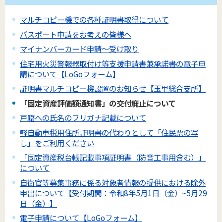
マルチコピー機での各種証明書取得について
パスポート申請をお考えの皆様へ
マイナンバーカード申請～受け取り
住宅用火災警報器取付け等支援申請書兼承諾書の電子申
請について【LoGoフォーム】
証明書マルチコピー機設置のお知らせ【玉里総合支所】
「固定資産評価額通知書」の交付廃止について
戸籍への氏名のフリガナ記載について
軽自動車税用住所証明書の代わりとして「住民票の写
し」をご利用ください
「固定資産税台帳記載事項証明書（防音工事用含む）」
について
自衛官等募集事務に係る対象者情報の提供における除外
申出について【受付期間：令和8年5月1日（金）~5月29
日（金）】
電子申請について【LoGoフォーム】