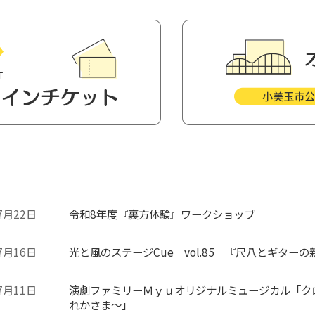
7月22日
令和8年度『裏方体験』ワークショップ
7月16日
光と風のステージCue vol.85 『尺八とギター
7月11日
演劇ファミリーＭｙｕオリジナルミュージカル「ク
れかさま～」