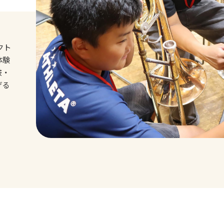
クト
体験
鼓・
げる