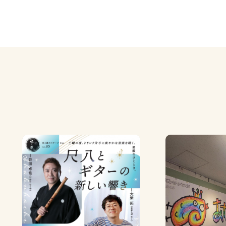
7月10日
【7/11（土）～8/16（日）】第21回小美玉市民
6月26日
【ときめき美の小径】 絵画展 記憶
6月26日
6月27日 みの～れ会場『文化協会祭 舞台発表』
せ
6月2日
令和9年度みの～れ自主事業に係る企画提案
5月1日
キッチンカー等の出店のご案内
8月24日
アピオス・みの～れ・コスモスの施設予約に関する
3月16日
陽だまり横丁のご案内