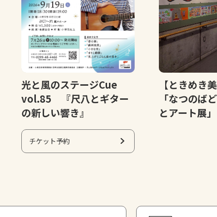
光と風のステージCue
【ときめき
vol.85 『尺八とギター
「なつのばど
の新しい響き』
とアート展」
チケット予約