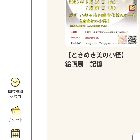
【ときめき美の小径】
絵画展 記憶
開館時間
休館日
チケット