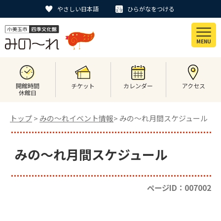
やさしい日本語
ひらがなをつける
MENU
開館時間
チケット
カレンダー
アクセス
休館日
トップ
>
みの〜れイベント情報
> みの～れ月間スケジュール
みの～れ月間スケジュール
ページID：007002