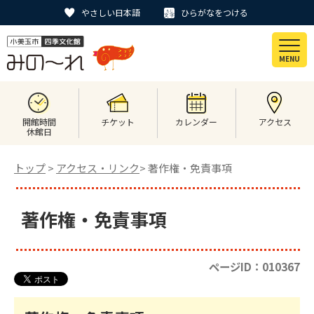
やさしい日本語
ひらがなをつける
MENU
開館時間
チケット
カレンダー
アクセス
休館日
トップ
>
アクセス・リンク
> 著作権・免責事項
著作権・免責事項
ページID：010367