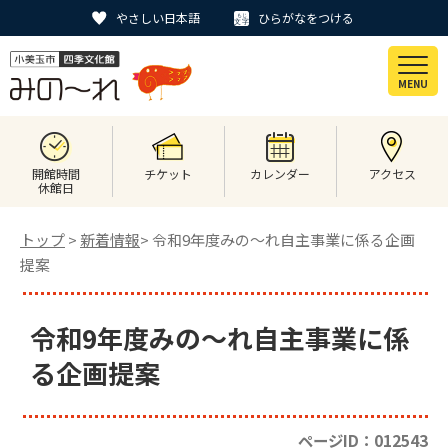
やさしい日本語
ひらがなをつける
MENU
開館時間
チケット
カレンダー
アクセス
休館日
トップ
>
新着情報
> 令和9年度みの～れ自主事業に係る企画
提案
令和9年度みの～れ自主事業に係
る企画提案
ページID：012543