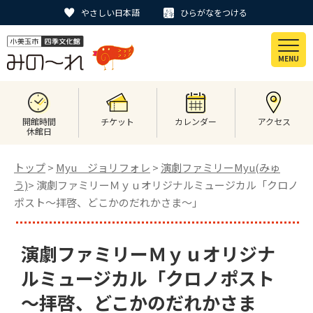
やさしい日本語
ひらがなをつける
MENU
開館時間
チケット
カレンダー
アクセス
休館日
トップ
>
Myu ジョリフォレ
>
演劇ファミリーMyu(みゅ
う)
> 演劇ファミリーＭｙｕオリジナルミュージカル「クロノ
ポスト～拝啓、どこかのだれかさま～」
演劇ファミリーＭｙｕオリジナ
ルミュージカル「クロノポスト
～拝啓、どこかのだれかさま