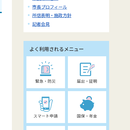
市長プロフィール
所信表明・施政方針
記者会見
よく利用されるメニュー
緊急・防災
届出・証明
スマート申請
国保・年金