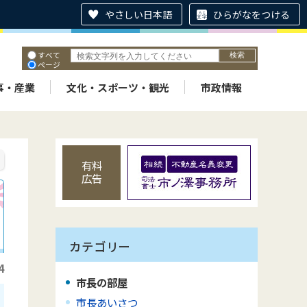
やさしい日本語
ひらがなをつける
すべて
ページ
PDF
ID
事・産業
文化・スポーツ・観光
市政情報
有料
広告
カテゴリー
4
市長の部屋
市長あいさつ