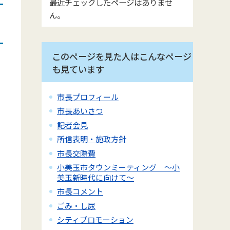
最近チェックしたページはありませ
ん。
このページを見た人はこんなページ
も見ています
市長プロフィール
市長あいさつ
記者会見
所信表明・施政方針
市長交際費
小美玉市タウンミーティング ～小
美玉新時代に向けて～
市長コメント
ごみ・し尿
シティプロモーション