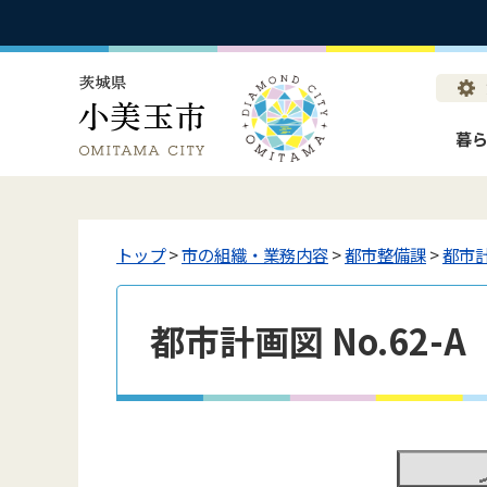
暮
トップ
>
市の組織・業務内容
>
都市整備課
>
都市
都市計画図 No.62-A