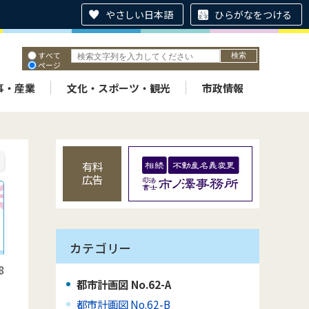
やさしい日本語
ひらがなをつける
すべて
ページ
PDF
ID
事・産業
文化・スポーツ・観光
市政情報
有料
広告
カテゴリー
8
都市計画図 No.62-A
都市計画図 No.62-B