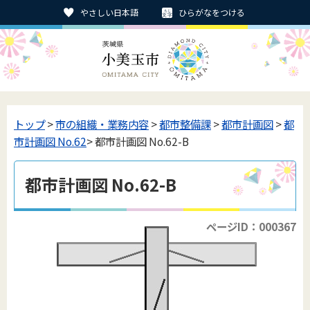
やさしい日本語
ひらがなをつける
トップ
>
市の組織・業務内容
>
都市整備課
>
都市計画図
>
都
市計画図 No.62
> 都市計画図 No.62-B
都市計画図 No.62-B
ページID：000367