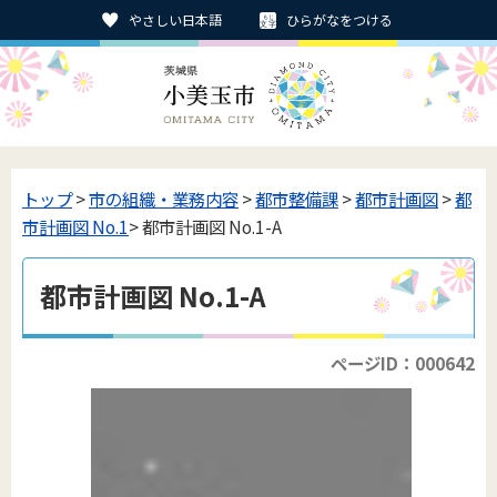
やさしい日本語
ひらがなをつける
トップ
>
市の組織・業務内容
>
都市整備課
>
都市計画図
>
都
市計画図 No.1
> 都市計画図 No.1-A
都市計画図 No.1-A
ページID：000642