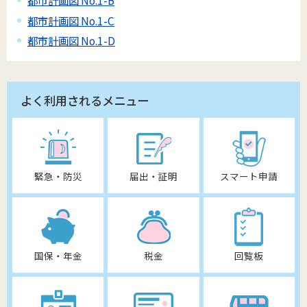
都市計画図 No.1-B
都市計画図 No.1-C
都市計画図 No.1-D
よく利用されるメニュー
緊急・防災
届出・証明
スマート申請
国保・年金
税金
回覧板