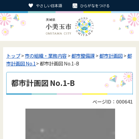
やさしい日本語
ひらがなをつける
トップ
>
市の組織・業務内容
>
都市整備課
>
都市計画図
>
都
市計画図 No.1
> 都市計画図 No.1-B
都市計画図 No.1-B
ページID：000641