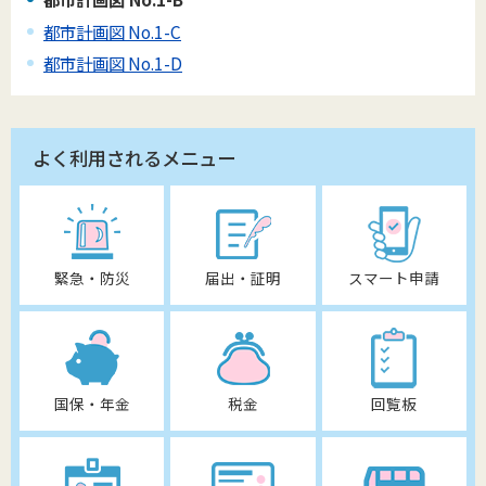
都市計画図 No.1-C
都市計画図 No.1-D
よく利用されるメニュー
緊急・防災
届出・証明
スマート申請
国保・年金
税金
回覧板